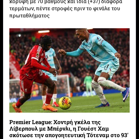
κορυφή με 70 βαθμούς και ίδια (+37) διαφορά
τερμάτων, πέντε στροφές πριν το φινάλε του
πρωταθλήματος
Premier League: Χοντρή γκέλα της
Λίβερπουλ με Μπέρνλι, η Γουέστ Χαμ
σκότωσε την απογοητευτική Τότεναμ στο 93′