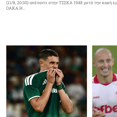
(11/8, 20:30) απέναντι στην ΤΣΣΚΑ 1948 μετά την κακή εμ
ΟΑΚΑ.Η...