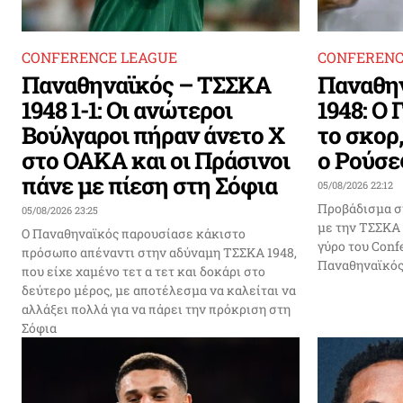
CONFERENCE LEAGUE
CONFERENC
Παναθηναϊκός – ΤΣΣΚΑ
Παναθη
1948 1-1: Οι ανώτεροι
1948: Ο 
Βούλγαροι πήραν άνετο Χ
το σκορ
στο ΟΑΚΑ και οι Πράσινοι
ο Ρούσε
πάνε με πίεση στη Σόφια
05/08/2026 22:12
Προβάδισμα σ
05/08/2026 23:25
με την ΤΣΣΚΑ 
Ο Παναθηναϊκός παρουσίασε κάκιστο
γύρο του Conf
πρόσωπο απέναντι στην αδύναμη ΤΣΣΚΑ 1948,
Παναθηναϊκός.
που είχε χαμένο τετ α τετ και δοκάρι στο
δεύτερο μέρος, με αποτέλεσμα να καλείται να
αλλάξει πολλά για να πάρει την πρόκριση στη
Σόφια