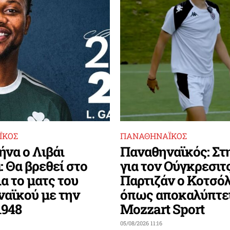
ΪΚΟΣ
ΠΑΝΑΘΗΝΑΪΚΟΣ
ήνα ο Λιβάι
Παναθηναϊκός: Στη
: Θα βρεθεί στο
για τον Ούγκρεσιτ
α το ματς του
Παρτιζάν ο Κοτσόλ
αϊκού με την
όπως αποκαλύπτει
1948
Mozzart Sport
05/08/2026 11:16