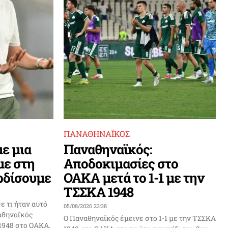
ΠΑΝΑΘΗΝΑΪΚΟΣ
ε μια
Παναθηναϊκός:
με στη
Αποδοκιμασίες στο
ρδίσουμε
ΟΑΚΑ μετά το 1-1 με την
ΤΣΣΚΑ 1948
 τι ήταν αυτό
05/08/2026 23:38
αθηναϊκός
Ο Παναθηναϊκός έμεινε στο 1-1 με την ΤΣΣΚΑ
 1948 στο ΟΑΚΑ.