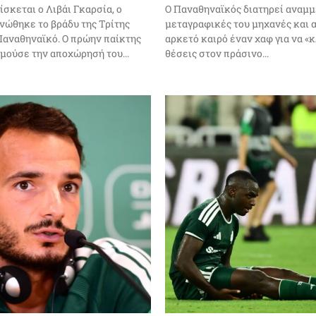
ίσκεται ο Λιβάι Γκαρσία, ο
Ο Παναθηναϊκός διατηρεί αναμμ
νώθηκε το βράδυ της Τρίτης
μεταγραφικές του μηχανές και 
αϊκό. Ο πρώην παίκτης
αρκετό καιρό έναν χαφ για να «κ
μούσε την αποχώρησή του...
θέσεις στον πράσινο...