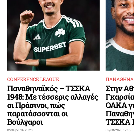
CONFERENCE LEAGUE
ΠΑΝΑΘΗΝΑ
Παναθηναϊκός – ΤΣΣΚΑ
Στην Αθ
1948: Με τέσσερις αλλαγές
Γκαρσία
οι Πράσινοι, πώς
ΟΑΚΑ γι
παρατάσσονται οι
Παναθην
Βούλγαροι
ΤΣΣΚΑ 
05/08/2026 20:25
05/08/2026 17:16