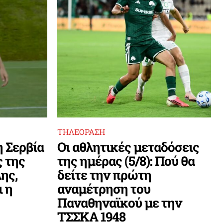
ΤΗΛΕΟΡΑΣΗ
 Σερβία
Οι αθλητικές μεταδόσεις
ς της
της ημέρας (5/8): Πού θα
ης,
δείτε την πρώτη
 η
αναμέτρηση του
Παναθηναϊκού με την
ΤΣΣΚΑ 1948