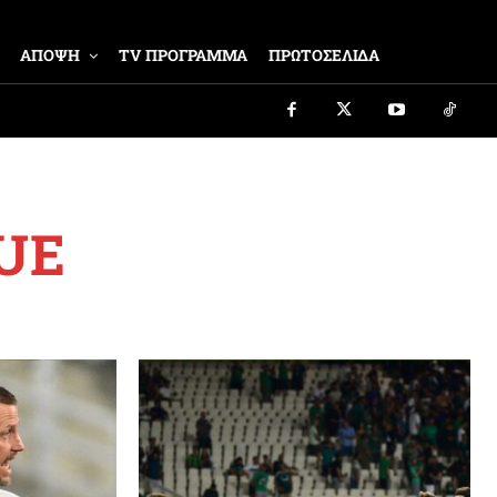
ΑΠΟΨΗ
TV ΠΡΟΓΡΑΜΜΑ
ΠΡΩΤΟΣΕΛΙΔΑ
UE