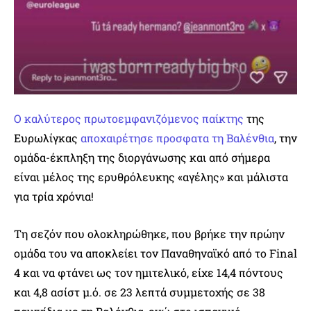
Ο καλύτερος πρωτοεμφανιζόμενος παίκτης
της
Ευρωλίγκας
αποχαιρέτησε προσφατα τη Βαλένθια
, την
ομάδα-έκπληξη της διοργάνωσης και από σήμερα
είναι μέλος της ερυθρόλευκης «αγέλης» και μάλιστα
για τρία χρόνια!
Τη σεζόν που ολοκληρώθηκε, που βρήκε την πρώην
ομάδα του να αποκλείει τον Παναθηναϊκό από το Final
4 και να φτάνει ως τον ημιτελικό, είχε 14,4 πόντους
και 4,8 ασίστ μ.ό. σε 23 λεπτά συμμετοχής σε 38