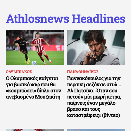
Athlosnews Headlines
ΟΛΥΜΠΙΑΚΟΣ
ΠΑΝΑΘΗΝΑΪΚΟΣ
Ο Ολυμπιακός καίγεται
Γιαννακόπουλος για την
για βασικό χαφ που θα
περσινή σεζόν σε στυλ…
«κουμπώσει» δίπλα στον
Αλ Πατσίνο: «Όταν σου
ανεβασμένο Μουζακίτη
πετούν μία μικρή πέτρα,
παίρνεις έναν μεγάλο
βράχο και τους
καταστρέφεις» (βίντεο)