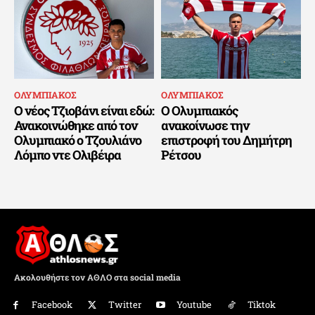
ΟΛΥΜΠΙΑΚΟΣ
ΟΛΥΜΠΙΑΚΟΣ
Ο νέος Τζιοβάνι είναι εδώ:
Ο Ολυμπιακός
Ανακοινώθηκε από τον
ανακοίνωσε την
Ολυμπιακό ο Τζουλιάνο
επιστροφή του Δημήτρη
Λόμπο ντε Ολιβέιρα
Ρέτσου
Ακολουθήστε τον ΑΘΛΟ στα social media
Facebook
Twitter
Youtube
Tiktok