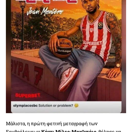
Μάλιστα, η πρώτη φετινή μεταγραφή των
Ερυθρόλευκων
Κόντι Μίλερ-ΜακΙντάιρ
, θέλησε να