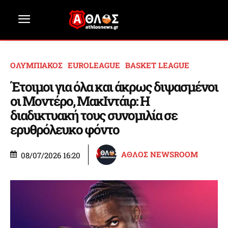
ΟΛΥΜΠΙΑΚΟΣ
EUROLEAGUE
BASKET LEAGUE
Έτοιμοι για όλα και άκρως διψασμένοι
οι Μοντέρο, ΜακΙντάιρ: Η
διαδικτυακή τους συνομιλία σε
ερυθρόλευκο φόντο
ΑΘΛΟΣ NEWSROOM
08/07/2026 16:20