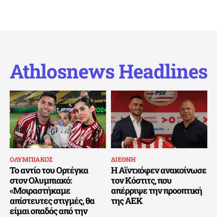
Athlosnews Headlines
ΟΛΥΜΠΙΑΚΟΣ
ΔΙΕΘΝΗ
Το αντίο του Ορτέγκα
Η Αϊντχόφεν ανακοίνωσε
στον Ολυμπιακό:
τον Κόστιτς, που
«Μοιραστήκαμε
απέρριψε την προοπτική
απίστευτες στιγμές, θα
της ΑΕΚ
είμαι οπαδός από την