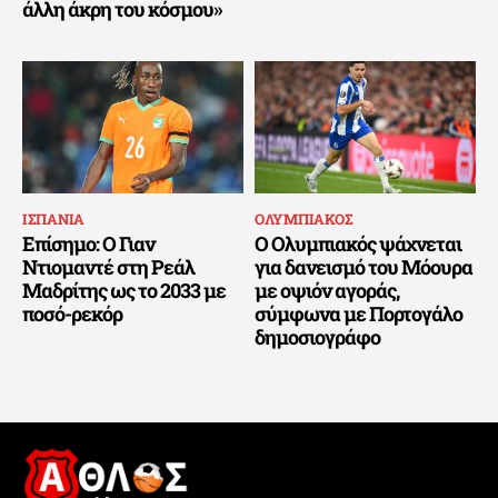
άλλη άκρη του κόσμου»
ΙΣΠΑΝΙΑ
ΟΛΥΜΠΙΑΚΟΣ
Επίσημο: Ο Γιαν
Ο Ολυμπιακός ψάχνεται
Ντιομαντέ στη Ρεάλ
για δανεισμό του Μόουρα
Μαδρίτης ως το 2033 με
με οψιόν αγοράς,
ποσό-ρεκόρ
σύμφωνα με Πορτογάλο
δημοσιογράφο