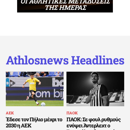
ΟΙ ΑΘΛΗΤΙΚΕΣ ΜΕΤΑΔΟΣΕΙΣ
ΤΗΣ ΗΜΕΡΑΣ
Athlosnews Headlines
ΑΕΚ
ΠΑΟΚ
Έδεσε τον Πήλιο μέχρι το
ΠΑΟΚ: Σε φουλ ρυθμούς
2030 η ΑΕΚ
ενόψει Άντερλεχτ ο