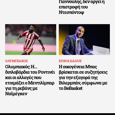
Γιαννούλης, δεν αργεί η
επιστροφή του
Ντεσπόντοφ
ΟΛΥΜΠΙΑΚΟΣ
EUROLEAGUE
Ολυμπιακός: Η…
Η οικογένεια Μπας
διπλοβάρδια του Ροντινέι
βρίσκεται σε συζητήσεις
και οι αλλαγές που
για την εξαγορά της
ετοιμάζει ο Μεντιλίμπαρ
Βιλερμπάν, σύμφωνα με
για τη ρεβάνς με
το BeBasket
Ναϊμέγκεν