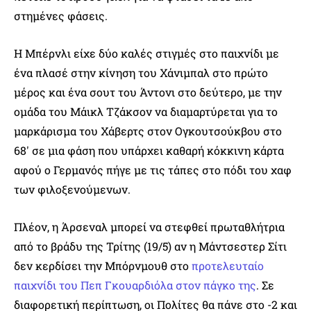
στημένες φάσεις.
Η Μπέρνλι είχε δύο καλές στιγμές στο παιχνίδι με
ένα πλασέ στην κίνηση του Χάνιμπαλ στο πρώτο
μέρος και ένα σουτ του Άντονι στο δεύτερο, με την
ομάδα του Μάικλ Τζάκσον να διαμαρτύρεται για το
μαρκάρισμα του Χάβερτς στον Ογκουτσούκβου στο
68′ σε μια φάση που υπάρχει καθαρή κόκκινη κάρτα
αφού ο Γερμανός πήγε με τις τάπες στο πόδι του χαφ
των φιλοξενούμενων.
Πλέον, η Άρσεναλ μπορεί να στεφθεί πρωταθλήτρια
από το βράδυ της Τρίτης (19/5) αν η Μάντσεστερ Σίτι
δεν κερδίσει την Μπόρνμουθ στο
προτελευταίο
παιχνίδι του Πεπ Γκουαρδιόλα στον πάγκο της
. Σε
διαφορετική περίπτωση, οι Πολίτες θα πάνε στο -2 και