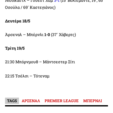
Νιούκαστλ – Γουέστ Χαμ
3-1
(15′ Βολτεμάντε, 19′, 65′
Οσούλα / 69′ Καστεγιάνος)
Δευτέρα 18/5
Άρσεναλ – Μπέρνλι
1-0
(37′ Χάβερτς)
Τρίτη 19/5
21:30 Μπόρνμουθ – Μάντσεστερ Σίτι
22:15 Τσέλσι – Τότεναμ
TAGS
ΑΡΣΕΝΑΛ
PREMIER LEAGUE
ΜΠΕΡΝΛΙ