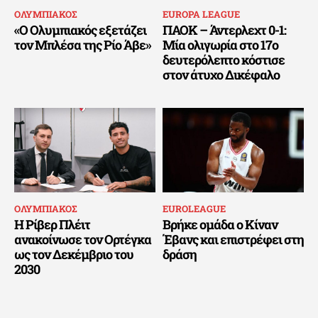
ΟΛΥΜΠΙΑΚΟΣ
EUROPA LEAGUE
«Ο Ολυμπιακός εξετάζει
ΠΑΟΚ – Άντερλεχτ 0-1:
τον Μπλέσα της Ρίο Άβε»
Μία ολιγωρία στο 17ο
δευτερόλεπτο κόστισε
στον άτυχο Δικέφαλο
ΟΛΥΜΠΙΑΚΟΣ
EUROLEAGUE
Η Ρίβερ Πλέιτ
Βρήκε ομάδα ο Κίναν
ανακοίνωσε τον Ορτέγκα
Έβανς και επιστρέφει στη
ως τον Δεκέμβριο του
δράση
2030