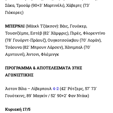
Σάκα, Τροσάρ (90+3′ Μαρτινέλι), Χάβερτς (73′
Γιόκερες)
ΜΠΕΡΝΛΙ
(Μάικλ Τζάκσον): Βάις, Γουόκερ,
Τουανζέμπε, Εστέβ (82′ Χάμφρις), Πιρές, Φλορεντίνο
(78′ Γουόρντ-Πράουζ), Ουγκοτσούκβου (70′ Λοράν),
Τσάουνα (82′ Μπρουν Λάρσεν), Χάνιμπαλ (70′
Αμντουνί), Άντονι, Φλέμινγκ
ΠΡΟΓΡΑΜΜΑ & ΑΠΟΤΕΛΕΣΜΑΤΑ 37ΗΣ
ΑΓΩΝΙΣΤΙΚΗΣ
Άστον Βίλα – Λίβερπουλ
4-2
(42′ Ρότζερς, 57′ 73′
Γουότκινς, 89′ Μαγκίν / 52′ 90+2′ Φαν Ντάικ)
Κυριακή 17/5