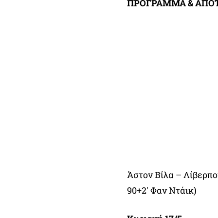
ΠΡΟΓΡΑΜΜΑ & ΑΠΟΤ
Άστον Βίλα – Λίβερπ
90+2′ Φαν Ντάικ)