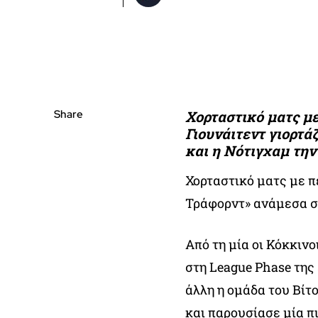
Share
Χορταστικό ματς με
Γιουνάιτεντ γιορτά
και η Νότιγχαμ τη
Χορταστικό ματς με π
Τράφορντ» ανάμεσα 
Από τη μία οι Κόκκιν
στη League Phase της
άλλη η ομάδα του Βίτ
και παρουσίασε μία π