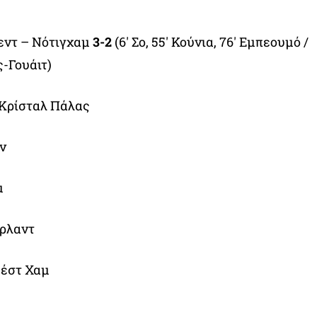
εντ – Νότιγχαμ
3-2
(6′ Σο, 55′ Κούνια, 76′ Εμπεουμό /
ς-Γουάιτ)
 Κρίσταλ Πάλας
ν
μ
ερλαντ
υέστ Χαμ