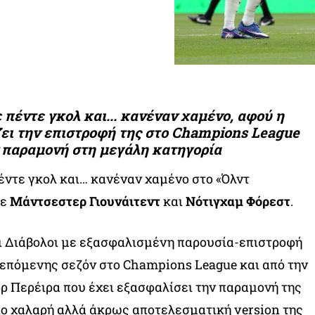
 πέντε γκολ και... κανέναν χαμένο, αφού η
ζει την επιστροφή της στο Champions League
ν παραμονή στη μεγάλη κατηγορία
έντε γκολ και… κανέναν χαμένο στο «Όλντ
σε
Μάντσεστερ Γιουνάιτεντ
και
Νότιγχαμ Φόρεστ
.
οι Διάβολοι με εξασφαλισμένη παρουσία-επιστροφή
 επόμενης σεζόν στο Champions League και από την
ορ Περέιρα που έχει εξασφαλίσει την παραμονή της
ιο χαλαρή αλλά άκρως αποτελεσματική version της