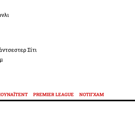
ρνλι
άντσεστερ Σίτι
αμ
ΙΟΥΝΑΪΤΕΝΤ
PREMIER LEAGUE
ΝΟΤΙΓΧΑΜ