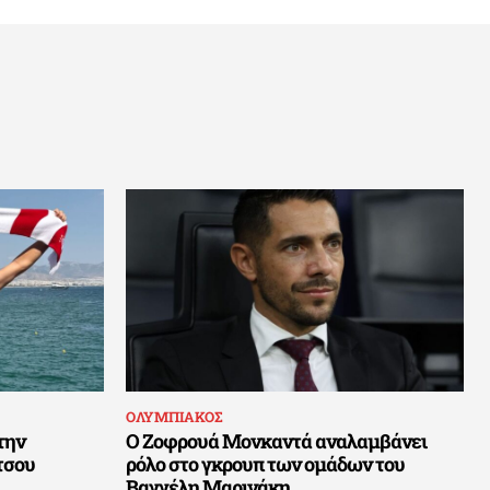
ΟΛΥΜΠΙΑΚΟΣ
την
Ο Ζοφρουά Μονκαντά αναλαμβάνει
τσου
ρόλο στο γκρουπ των ομάδων του
Βαγγέλη Μαρινάκη