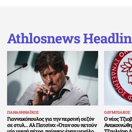
Athlosnews Headlin
ΠΑΝΑΘΗΝΑΪΚΟΣ
ΟΛΥΜΠΙΑΚΟΣ
Γιαννακόπουλος για την περσινή σεζόν
Ο νέος Τζιοβ
σε στυλ… Αλ Πατσίνο: «Όταν σου πετούν
Ανακοινώθηκ
μία μικρή πέτρα, παίρνεις έναν μεγάλο
Τζουλιάνο Λ