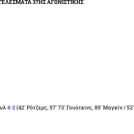
ΕΛΕΣΜΑΤΑ 37ΗΣ ΑΓΩΝΙΣΤΙΚΗΣ
ουλ
4-2
(42′ Ρότζερς, 57′ 73′ Γουότκινς, 89′ Μαγκίν / 52′