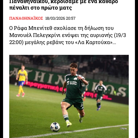
Παναθηναϊκού, κερδίσαμε με ένα καθαρό
πέναλτι στο πρώτο ματς
ΠΑΝΑΘΗΝΑΪΚΟΣ
18/03/2026 20:57
Ο Ράφα Μπενίτεθ σχολίασε τη δήλωση του
Μανουέλ Πελεγκρίνι ενόψει της αυριανής (19/3
22:00) μεγάλης ρεβάνς του «Λα Καρτούχα»...