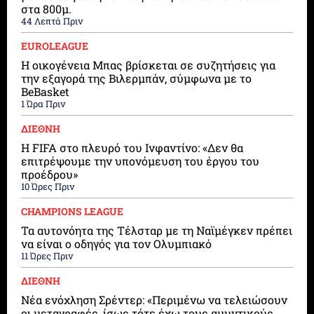
στα 800μ.
44 Λεπτά Πριν
EUROLEAGUE
Η οικογένεια Μπας βρίσκεται σε συζητήσεις για
την εξαγορά της Βιλερμπάν, σύμφωνα με το
BeBasket
1 Ώρα Πριν
ΔΙΕΘΝΗ
Η FIFA στο πλευρό του Ινφαντίνο: «Δεν θα
επιτρέψουμε την υπονόμευση του έργου του
προέδρου»
10 Ώρες Πριν
CHAMPIONS LEAGUE
Τα αυτονόητα της Τέλσταρ με τη Ναϊμέγκεν πρέπει
να είναι ο οδηγός για τον Ολυμπιακό
11 Ώρες Πριν
ΔΙΕΘΝΗ
Νέα ενόχληση Σρέντερ: «Περιμένω να τελειώσουν
οι μεταγραφές, ίσως τότε έχω τους αμυντικούς