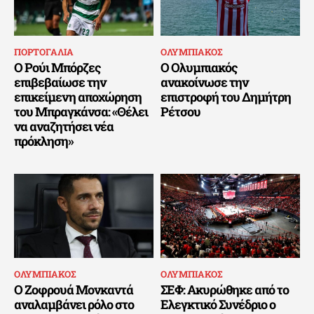
ΠΟΡΤΟΓΑΛΙΑ
ΟΛΥΜΠΙΑΚΟΣ
Ο Ρούι Μπόρζες
Ο Ολυμπιακός
επιβεβαίωσε την
ανακοίνωσε την
επικείμενη αποχώρηση
επιστροφή του Δημήτρη
του Μπραγκάνσα: «Θέλει
Ρέτσου
να αναζητήσει νέα
πρόκληση»
ΟΛΥΜΠΙΑΚΟΣ
ΟΛΥΜΠΙΑΚΟΣ
Ο Ζοφρουά Μονκαντά
ΣΕΦ: Ακυρώθηκε από το
αναλαμβάνει ρόλο στο
Ελεγκτικό Συνέδριο ο