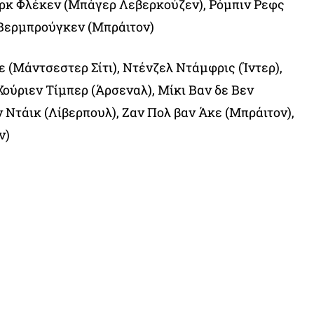
κ Φλέκεν (Μπάγερ Λεβερκούζεν), Ρόμπιν Ρεφς
 Βερμπρούγκεν (Μπράιτον)
ε (Μάντσεστερ Σίτι), Ντένζελ Ντάμφρις (Ίντερ),
Χούριεν Τίμπερ (Άρσεναλ), Μίκι Βαν δε Βεν
ν Ντάικ (Λίβερπουλ), Ζαν Πολ βαν Άκε (Μπράιτον),
ν)