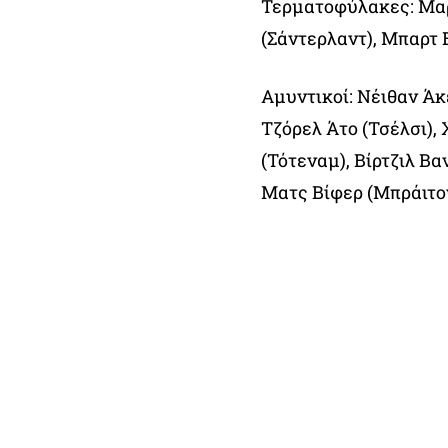
Τερματοφύλακες: Μαρ
(Σάντερλαντ), Μπαρτ
Αμυντικοί: Νέιθαν Άκ
Τζόρελ Άτο (Τσέλσι), 
(Τότεναμ), Βίρτζιλ Βα
Ματς Βίφερ (Μπράιτο