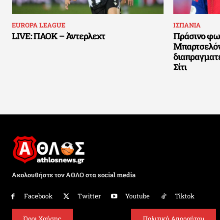
EUROPA LEAGUE
ΙΣΠΑΝΙΑ
LIVE: ΠΑΟΚ – Άντερλεχτ
Πράσινο φως
Μπαρτσελόνα
διαπραγματ
Σίτι
Ακολουθήστε τον ΑΘΛΟ στα social media
Facebook
Twitter
Youtube
Tiktok
Όροι Χρήσης
Πολιτική Απορρήτου