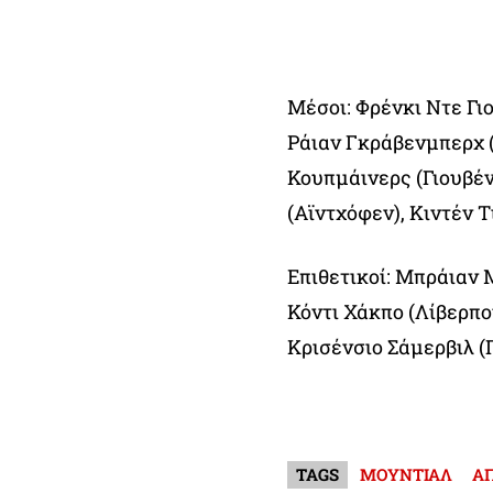
Μέσοι: Φρένκι Ντε Γι
Ράιαν Γκράβενμπερχ (
Κουπμάινερς (Γιουβέντ
(Αϊντχόφεν), Κιντέν 
Επιθετικοί: Μπράιαν 
Κόντι Χάκπο (Λίβερπο
Κρισένσιο Σάμερβιλ (
TAGS
ΜΟΥΝΤΙΑΛ
Α