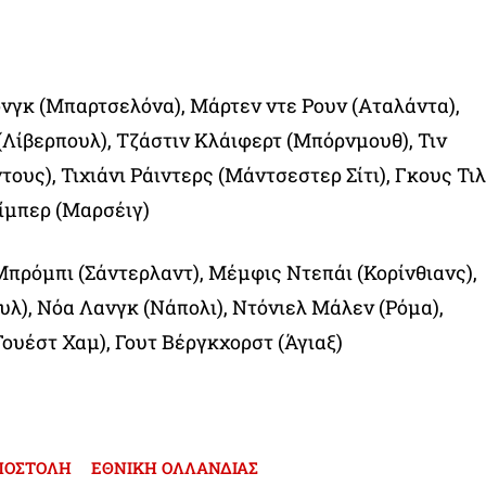
ονγκ (Μπαρτσελόνα), Μάρτεν ντε Ρουν (Αταλάντα),
Λίβερπουλ), Τζάστιν Κλάιφερτ (Μπόρνμουθ), Τιν
ους), Τιχιάνι Ράιντερς (Μάντσεστερ Σίτι), Γκους Τιλ
Τίμπερ (Μαρσέιγ)
Μπρόμπι (Σάντερλαντ), Μέμφις Ντεπάι (Κορίνθιανς),
υλ), Νόα Λανγκ (Νάπολι), Ντόνιελ Μάλεν (Ρόμα),
Γουέστ Χαμ), Γουτ Βέργκχορστ (Άγιαξ)
ΠΟΣΤΟΛΗ
ΕΘΝΙΚΗ ΟΛΛΑΝΔΙΑΣ