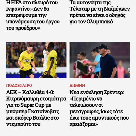
Η FIFA στο πλευρό του
Τα αυτονόητα της
Ινφαντίνο: «Δεν θα
Τέλσταρ με τη Ναϊμέγκεν
επιτρέψουμε την
πρέπει να είναι ο οδηγός
υπονόμευση του έργου
για τον Ολυμπιακό
του προέδρου»
ΠΟΔΟΣΦΑΙΡΟ
ΔΙΕΘΝΗ
ΑΕΚ – Καλλιθέα 4-0:
Νέα ενόχληση Σρέντερ:
Κιτρινόμαυρη ετοιμότητα
«Περιμένω να
για το Super Cup με
τελειώσουν οι
μπόμπερ Γκατσίνοβιτς
μεταγραφές, ίσως τότε
και σκόρερ Βιτάλις στο
έχω τους αμυντικούς που
ντεμπούτο του
χρειάζομαι»