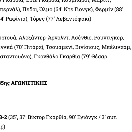
περνάλ), Πέδρι, Όλμο (64′ Ντε Γιονγκ), Φερμίν (88′
′ Ραφίνια), Τόρες (77′ Λεβαντόφσκι)
υρτουά, Αλεξάντερ-Άρνολντ, Ασένθιο, Ρούντιγκερ,
νγκά (70′ Πιτάρχ), Τσουαμενί, Βινίσιους, Μπέλιγχαμ,
σταντουόνο), Γκονθάλο Γκαρθία (79′ Θέσαρ
5ης ΑΓΩΝΙΣΤΙΚΗΣ
3-2
(35’, 37’ Βίκτορ Γκαρθία, 90’ Εγιόνγκ / 3’ αυτ.
ιρ)