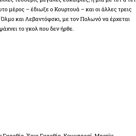
το μέρος – έδιωξε ο Κουρτουά – και οι άλλες τρεις
 Όλμο και Λεβαντόφσκι, με τον Πολωνό να έρχεται
ψάχνει το γκολ που δεν ήρθε.
ν Γκαρθία, Έρικ Γκαρθία, Κουμπαρσί, Μαρτίν,