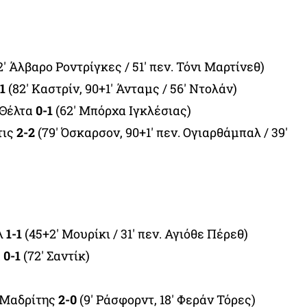
2′ Άλβαρο Ροντρίγκες / 51′ πεν. Τόνι Μαρτίνεθ)
1
(82′ Καστρίν, 90+1′ Άνταμς / 56′ Ντολάν)
 Θέλτα
0-1
(62′ Mπόρχα Ιγκλέσιας)
τις
2-2
(79′ Όσκαρσον, 90+1′ πεν. Ογιαρθάμπαλ / 39′
λ
1-1
(45+2′ Μουρίκι / 31′ πεν. Αγιόθε Πέρεθ)
α
0-1
(72′ Σαντίκ)
 Μαδρίτης
2-0
(9′ Ράσφορντ, 18′ Φεράν Τόρες)