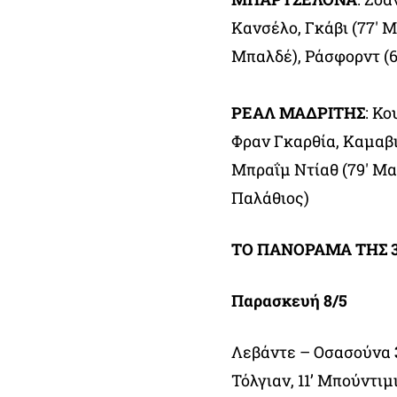
Κανσέλο, Γκάβι (77′ Μ
Μπαλδέ), Ράσφορντ (64
ΡΕΑΛ ΜΑΔΡΙΤΗΣ
: Κο
Φραν Γκαρθία, Καμαβι
Μπραΐμ Ντίαθ (79′ Μα
Παλάθιος)
ΤΟ ΠΑΝΟΡΑΜΑ ΤΗΣ 3
Παρασκευή 8/5
Λεβάντε – Οσασούνα
Τόλγιαν, 11’ Μπούντιμ