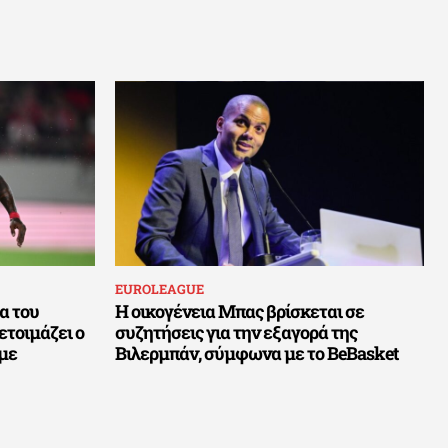
EUROLEAGUE
α του
Η οικογένεια Μπας βρίσκεται σε
ετοιμάζει ο
συζητήσεις για την εξαγορά της
 με
Βιλερμπάν, σύμφωνα με το BeBasket