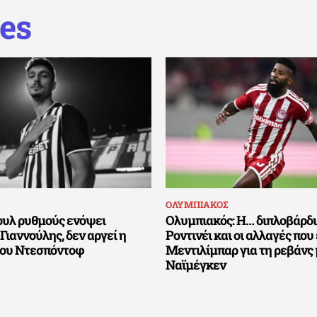
es
ΟΛΥΜΠΙΑΚΟΣ
ουλ ρυθμούς ενόψει
Ολυμπιακός: Η… διπλοβάρδι
Γιαννούλης, δεν αργεί η
Ροντινέι και οι αλλαγές που 
του Ντεσπόντοφ
Μεντιλίμπαρ για τη ρεβάνς
Ναϊμέγκεν