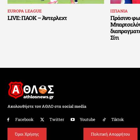
EUROPA LEAGUE
ΙΣΠΑΝΙΑ
LIVE: ΠΑΟΚ – Άντερλεχτ
Πράσινο φως
Μπαρτσελόνα
διαπραγματ
Σίτι
Ακολουθήστε τον ΑΘΛΟ στα social media
Facebook
Twitter
Youtube
Tiktok
Όροι Χρήσης
Πολιτική Απορρήτου