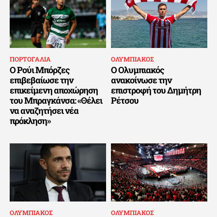
ΠΟΡΤΟΓΑΛΙΑ
ΟΛΥΜΠΙΑΚΟΣ
Ο Ρούι Μπόρζες
Ο Ολυμπιακός
επιβεβαίωσε την
ανακοίνωσε την
επικείμενη αποχώρηση
επιστροφή του Δημήτρη
του Μπραγκάνσα: «Θέλει
Ρέτσου
να αναζητήσει νέα
πρόκληση»
ΟΛΥΜΠΙΑΚΟΣ
ΟΛΥΜΠΙΑΚΟΣ