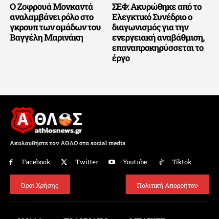
Ο Ζοφρουά Μονκαντά
ΣΕΦ: Ακυρώθηκε από το
αναλαμβάνει ρόλο στο
Ελεγκτικό Συνέδριο ο
γκρουπ των ομάδων του
διαγωνισμός για την
Βαγγέλη Μαρινάκη
ενεργειακή αναβάθμιση,
επαναπροκηρύσσεται το
έργο
Ακολουθήστε τον ΑΘΛΟ στα social media
Facebook
Twitter
Youtube
Tiktok
Όροι Χρήσης
Πολιτική Απορρήτου