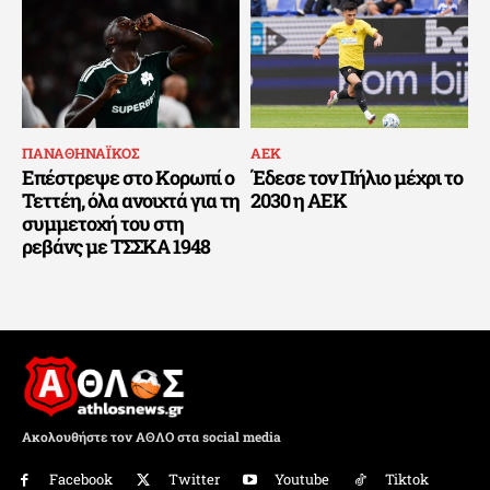
ΠΑΝΑΘΗΝΑΪΚΟΣ
ΑΕΚ
Επέστρεψε στο Κορωπί ο
Έδεσε τον Πήλιο μέχρι το
Τεττέη, όλα ανοιχτά για τη
2030 η ΑΕΚ
συμμετοχή του στη
ρεβάνς με ΤΣΣΚΑ 1948
Ακολουθήστε τον ΑΘΛΟ στα social media
Facebook
Twitter
Youtube
Tiktok