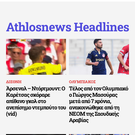
Athlosnews Headlines
ΔΙΕΘΝΗ
ΟΛΥΜΠΙΑΚΟΣ
Άρσεναλ – Ντόρτμουντ: Ο
Τέλος από τον Ολυμπιακό
Καρέτσας σκόραρε
ο Γιώργος Μασούρας
απίθανο γκολ στο
μετά από 7 χρόνια,
ανεπίσημο ντεμπούτο του
ανακοινώθηκε από τη
(vid)
ΝΕΟΜ της Σαουδικής
Αραβίας