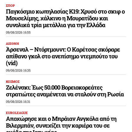
ΣΠΟΡ
Παγκόσμιο κωπηλασίας Κ19: Χρυσό στο σκιφ ο
Μουσελίμης, χάλκινο η Μουρατίδου και
συνολικά τρία μετάλλια για την Ελλάδα
09/08/2026 16:55
ΔΙΕΘΝΗ
Άρσεναλ – Ντόρτμουντ: Ο Καρέτσας σκόραρε
απίθανο γκολ στο ανεπίσημο ντεμπούτο του
(vid)
09/08/2026 16:35
ΚΟΣΜΟΣ
Ζελένσκι: Έως 50.000 Βορειοκορεάτες
στρατιώτες αναμένεται να σταλούν στη Ρωσία
09/08/2026 16:31
EUROLEAGUE
Αποχώρησε και ο Μπράιαν Ανγκόλα από τη
Βιλερμπάν, συνεχίζει την καριέρα του σε
ομάδα της Ιαπωνίας