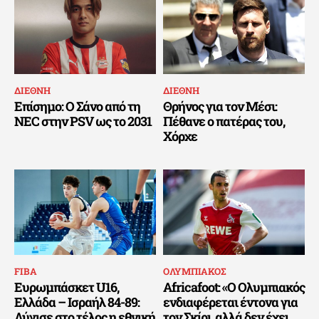
ΔΙΕΘΝΗ
ΔΙΕΘΝΗ
Επίσημο: Ο Σάνο από τη
Θρήνος για τον Μέσι:
NEC στην PSV ως το 2031
Πέθανε ο πατέρας του,
Χόρχε
FIBA
ΟΛΥΜΠΙΑΚΟΣ
Ευρωμπάσκετ U16,
Africafoot: «Ο Ολυμπιακός
Ελλάδα – Ισραήλ 84-89:
ενδιαφέρεται έντονα για
Λύγισε στο τέλος η εθνική
τον Σκίρι, αλλά δεν έχει