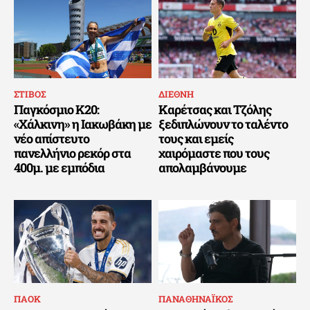
ΣΤΙΒΟΣ
ΔΙΕΘΝΗ
Παγκόσμιο Κ20:
Καρέτσας και Τζόλης
«Χάλκινη» η Ιακωβάκη με
ξεδιπλώνουν το ταλέντο
νέο απίστευτο
τους και εμείς
πανελλήνιο ρεκόρ στα
χαιρόμαστε που τους
400μ. με εμπόδια
απολαμβάνουμε
ΠΑΟΚ
ΠΑΝΑΘΗΝΑΪΚΟΣ