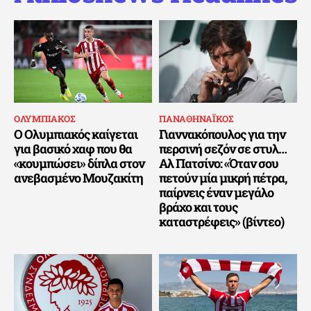
ΟΛΥΜΠΙΑΚΟΣ
ΠΑΝΑΘΗΝΑΪΚΟΣ
Ο Ολυμπιακός καίγεται
Γιαννακόπουλος για την
για βασικό χαφ που θα
περσινή σεζόν σε στυλ…
«κουμπώσει» δίπλα στον
Αλ Πατσίνο: «Όταν σου
ανεβασμένο Μουζακίτη
πετούν μία μικρή πέτρα,
παίρνεις έναν μεγάλο
βράχο και τους
καταστρέφεις» (βίντεο)