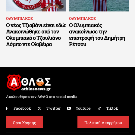
ΟΛΥΜΠΙΑΚΟΣ
ΟΛΥΜΠΙΑΚΟΣ
Ο νέος Τζιοβάνι είναι εδώ:
Ο Ολυμπιακός
Ανακοινώθηκε από τον
ανακοίνωσε την
Ολυμπιακό ο Τζουλιάνο
επιστροφή του Δημήτρη
Λόμπο ντε Ολιβέιρα
Ρέτσου
Ακολουθήστε τον ΑΘΛΟ στα social media
Facebook
Twitter
Youtube
Tiktok
Όροι Χρήσης
Πολιτική Απορρήτου