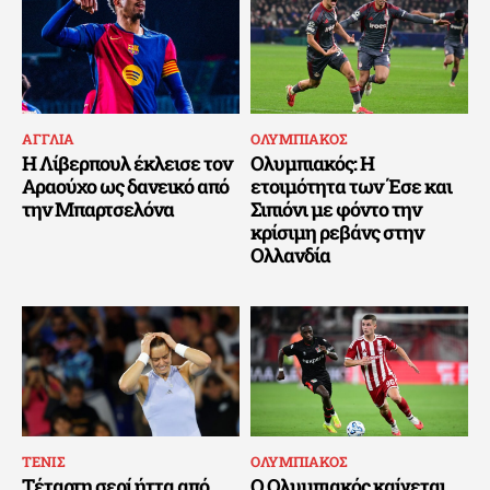
ΑΓΓΛΙΑ
ΟΛΥΜΠΙΑΚΟΣ
Η Λίβερπουλ έκλεισε τον
Ολυμπιακός: Η
Αραούχο ως δανεικό από
ετοιμότητα των Έσε και
την Μπαρτσελόνα
Σιπιόνι με φόντο την
κρίσιμη ρεβάνς στην
Ολλανδία
ΤΕΝΙΣ
ΟΛΥΜΠΙΑΚΟΣ
Τέταρτη σερί ήττα από
Ο Ολυμπιακός καίγεται