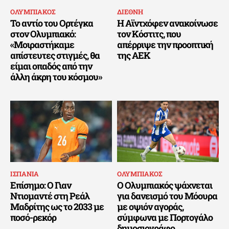
ΟΛΥΜΠΙΑΚΟΣ
ΔΙΕΘΝΗ
Το αντίο του Ορτέγκα
Η Αϊντχόφεν ανακοίνωσε
στον Ολυμπιακό:
τον Κόστιτς, που
«Μοιραστήκαμε
απέρριψε την προοπτική
απίστευτες στιγμές, θα
της ΑΕΚ
είμαι οπαδός από την
άλλη άκρη του κόσμου»
ΙΣΠΑΝΙΑ
ΟΛΥΜΠΙΑΚΟΣ
Επίσημο: Ο Γιαν
Ο Ολυμπιακός ψάχνεται
Ντιομαντέ στη Ρεάλ
για δανεισμό του Μόουρα
Μαδρίτης ως το 2033 με
με οψιόν αγοράς,
ποσό-ρεκόρ
σύμφωνα με Πορτογάλο
δημοσιογράφο