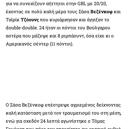
για να συνεχίζουν αήττητοι στην GBL με 20/20,
έχοντας σε πολύ καλή μέρα τους Σάσα
Βεζένκοφ
και
Ταϊρίκ
Τζόουνς
που κυριάρχησαν και άγγιξαν το
double-double. 24 ήταν οι πόντοι του Βούλγαρου
αστέρα που μάζεψε και 8 ριμπάουντ, όσα είχε κι ο
Αμερικανός σέντερ (11 πόντοι).
Ο Σάσα Βεζένκοφ επέστρεψε αγριεμένος δείχνοντας
καλή κατάσταση μετά τον τραυματισμό του στη μέση,
ενώ για σχεδόν 24 λεπτά αγωνίστηκε ο Τόμας
Γουόκαπ που πήρε τον απαραίτητο αγωνιστικό ρυθμό