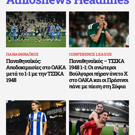
ΠΑΝΑΘΗΝΑΪΚΟΣ
CONFERENCE LEAGUE
Παναθηναϊκός:
Παναθηναϊκός – ΤΣΣΚΑ
Αποδοκιμασίες στο ΟΑΚΑ
1948 1-1: Οι ανώτεροι
μετά το 1-1 με την ΤΣΣΚΑ
Βούλγαροι πήραν άνετο Χ
1948
στο ΟΑΚΑ και οι Πράσινοι
πάνε με πίεση στη Σόφια