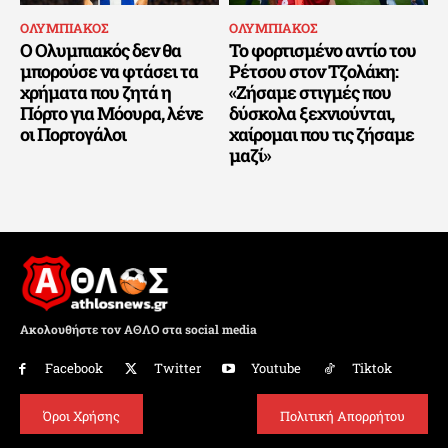
ΟΛΥΜΠΙΑΚΟΣ
ΟΛΥΜΠΙΑΚΟΣ
Ο Ολυμπιακός δεν θα
Το φορτισμένο αντίο του
μπορούσε να φτάσει τα
Ρέτσου στον Τζολάκη:
χρήματα που ζητά η
«Ζήσαμε στιγμές που
Πόρτο για Μόουρα, λένε
δύσκολα ξεχνιούνται,
οι Πορτογάλοι
χαίρομαι που τις ζήσαμε
μαζί»
Ακολουθήστε τον ΑΘΛΟ στα social media
Facebook
Twitter
Youtube
Tiktok
Όροι Χρήσης
Πολιτική Απορρήτου