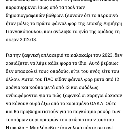
παρασυρμένοι ίσως από τα τρολ των
δημοσιογραφικών βόθρων, ξεχνούν ότι το περυσινό
ήταν μόλις το πρώτο φάιναλ φορ της εποχής Δημήτρη
Γιαννακόπουλου, που ανέλαβε τα ηνία της ομάδας τη
σεζόν 2012/13.
Για την ξαφνική απλοχεριά το καλοκαίρι του 2023, δεν
χρειάζεται να λέμε κάθε φορά τα ίδια. Αυτό βεβαίως
δεν απασχολεί τους οπαδούς, είτε του ενός είτε του
άλλου. Αυτοί του ΠΑΟ είδαν φάιναλ φορ μετά από 12
χρόνια και κούπα μετά από 13 και ουδόλως
ενδιαφέρονται για το πώς ξαφνικά οι χορηγοί άρχισαν
να κάνουν ουρά έξω από το χαρισμένο ΟΑΚΑ. Ούτε
και θα προβληματιστούν για το παγκόσμιο ρεκόρ των
τεσσάρων σερί ορισμών του αχώριστου ντουέτου
Ντιφαλά – Μπελόσεβιτς (συνολικά πέντε σε post