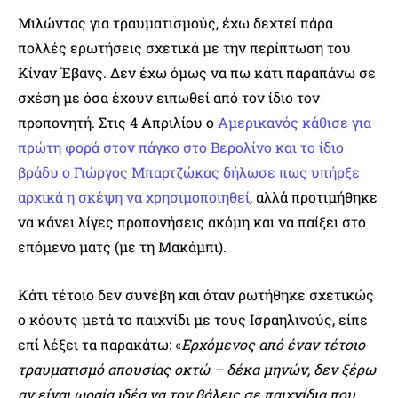
Μιλώντας για τραυματισμούς, έχω δεχτεί πάρα
πολλές ερωτήσεις σχετικά με την περίπτωση του
Κίναν Έβανς. Δεν έχω όμως να πω κάτι παραπάνω σε
σχέση με όσα έχουν ειπωθεί από τον ίδιο τον
προπονητή. Στις 4 Απριλίου ο
Αμερικανός κάθισε για
πρώτη φορά στον πάγκο στο Βερολίνο και το ίδιο
βράδυ ο Γιώργος Μπαρτζώκας δήλωσε πως υπήρξε
αρχικά η σκέψη να χρησιμοποιηθεί
, αλλά προτιμήθηκε
να κάνει λίγες προπονήσεις ακόμη και να παίξει στο
επόμενο ματς (με τη Μακάμπι).
Κάτι τέτοιο δεν συνέβη και όταν ρωτήθηκε σχετικώς
ο κόουτς μετά το παιχνίδι με τους Ισραηλινούς, είπε
επί λέξει τα παρακάτω: «
Ερχόμενος από έναν τέτοιο
τραυματισμό απουσίας οκτώ – δέκα μηνών, δεν ξέρω
αν είναι ωραία ιδέα να τον βάλεις σε παιχνίδια που