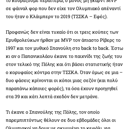
το κουράζουμε περαιτέρω, ο μόνος μη γκαρντ MVP
σε φάιναλ φορ που δεν είχε τον Ολυμπιακό απέναντί
του ήταν ο Κλάιμπερν το 2019 (ΤΣΣΚΑ – Εφές).
Προφανώς δεν είναι τυχαίο ότι οι τρεις κούπες των
Ερυθρολεύκων ήρθαν με MVP τον άπιαστο Ρίβερς το
1997 και τον μυθικό Σπανούλη στο back to back. Έστω
κι αν ο Παπανικολάου έκανε το παιχνίδι της ζωής του
στον τελικό της Πόλης και ότι βάσει στατιστικής ήταν
ο κορυφαίος κόντρα στην ΤΣΣΚΑ. Όταν όμως σε μια –
δυο φάσεις κρίνονται οι κόποι μιας σεζόν (και πολύ
παραπάνω κάποιες φορές), τα όσα έχουν προηγηθεί
στα 39 και κάτι λεπτά σχεδόν δεν μετράνε.
Τι έκανε ο Σπανούλης της Πόλης, τον οποίο
παρεμπιπτόντως θέλουν σε δυο εβδομάδες όλοι οι
Ολυμπιακοί να δουν με σκυμμένο το κεφάλι, για