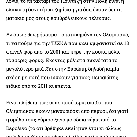
λόγια, το πεταχτάρι του Πρίντεζη στην Πόλη είναι η
ελάχιστη δυνατή αποζημίωση για όσα έχουν δει τα
ματάκια μας στους ερυθρόλευκους τελικούς.
Αν όμως θεωρήσουμε… αποτυχημένο τον Ολυμπιακό,
τι να πούμε για την ΤΣΣΚΑ που έχει εμφανιστεί σε 18
φάιναλ φορ από το 2001 και πήρε την κούπα μόλις
τέσσερις φορές. Έχοντας μάλιστα συχνότατα το
μεγαλύτερο μπάτζετ στην Ευρώπη, δηλαδή καμία
σχέση με αυτά που ισχύουν για τους Πειραιώτες
ειδικά από το 2011 κι έπειτα.
Είναι αλήθεια πως οι περισσότεροι οπαδοί του
Ολυμπιακού έχουν μανουριάσει από πέρυσι, όχι γιατί
η ομάδα τους γύρισε ξανά με άδεια χέρια από το
Βερολίνο (το ότι βρέθηκε εκεί ήταν έτσι κι αλλιώς
υπέρβαση βάσει συνθηκών) αλλά γιατί η κούπα πήγε