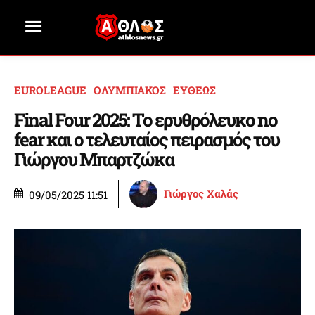
EUROLEAGUE
ΟΛΥΜΠΙΑΚΟΣ
ΕΥΘΕΩΣ
Final Four 2025: Το ερυθρόλευκο no
fear και ο τελευταίος πειρασμός του
Γιώργου Μπαρτζώκα
Γιώργος Χαλάς
09/05/2025 11:51