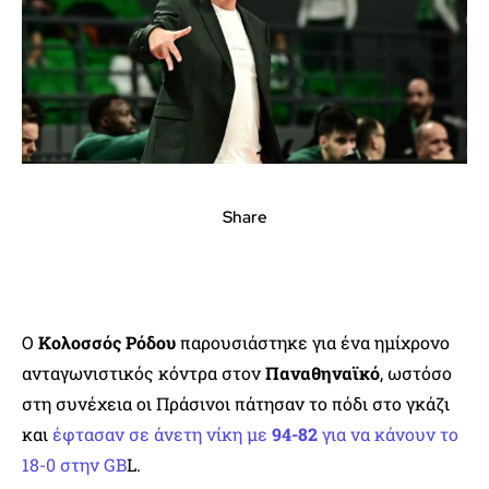
Share
Ο
Κολοσσός Ρόδου
παρουσιάστηκε για ένα ημίχρονο
ανταγωνιστικός κόντρα στον
Παναθηναϊκό
, ωστόσο
στη συνέχεια οι Πράσινοι πάτησαν το πόδι στο γκάζι
και
έφτασαν σε άνετη νίκη με
94-82
για να κάνουν το
18-0 στην GB
L.