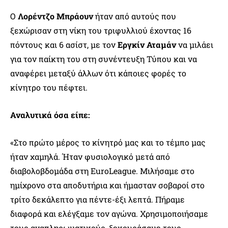
Ο
Λορέντζο Μπράουν
ήταν από αυτούς που
ξεχώρισαν στη νίκη του τριφυλλιού έχοντας 16
πόντους και 6 ασίστ, με τον
Εργκίν Αταμάν
να μιλάει
για τον παίκτη του στη συνέντευξη Τύπου και να
αναφέρει μεταξύ άλλων ότι κάποιες φορές το
κίνητρο του πέφτει.
Αναλυτικά όσα είπε:
«Στο πρώτο μέρος το κίνητρό μας και το τέμπο μας
ήταν χαμηλά. Ήταν φυσιολογικό μετά από
διαβολοβδομάδα στη EuroLeague. Μιλήσαμε στο
ημίχρονο στα αποδυτήρια και ήμασταν σοβαροί στο
τρίτο δεκάλεπτο για πέντε-έξι λεπτά. Πήραμε
διαφορά και ελέγξαμε τον αγώνα. Χρησιμοποιήσαμε
τους αναπληρωματικούς, ξεκουράσαμε τους