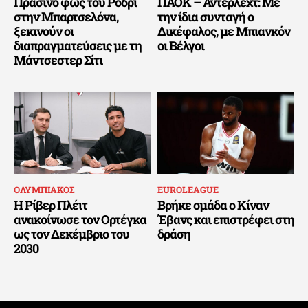
Πράσινο φως του Ρόδρι
ΠΑΟΚ – Άντερλεχτ: Με
στην Μπαρτσελόνα,
την ίδια συνταγή ο
ξεκινούν οι
Δικέφαλος, με Μπιανκόν
διαπραγματεύσεις με τη
οι Βέλγοι
Μάντσεστερ Σίτι
ΟΛΥΜΠΙΑΚΟΣ
EUROLEAGUE
Η Ρίβερ Πλέιτ
Βρήκε ομάδα ο Κίναν
ανακοίνωσε τον Ορτέγκα
Έβανς και επιστρέφει στη
ως τον Δεκέμβριο του
δράση
2030