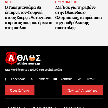
ΝΒΑ
ΟΛΥΜΠΙΑΚΟΣ
Ο Γουεμπανιάμα θα
Με Έσε για τη ρεβάνς
έπαιρνε τον Φουρνιέ
στην Ολλανδία ο
στους Σπερς: «Αυτός είναι
Ολυμπιακός, τα πρόσωπα
ο πρώτος που μου έρχεται
της ερυθρόλευκης
στο μυαλό»
αποστολής
Ακολουθήστε τον ΑΘΛΟ στα social media
Facebook
Twitter
Youtube
Tiktok
Όροι Χρήσης
Πολιτική Απορρήτου
ΟΜΑΔΑ
ΠΟΔΟΣΦΑΙΡΟ
ΜΠΑΣΚΕΤ