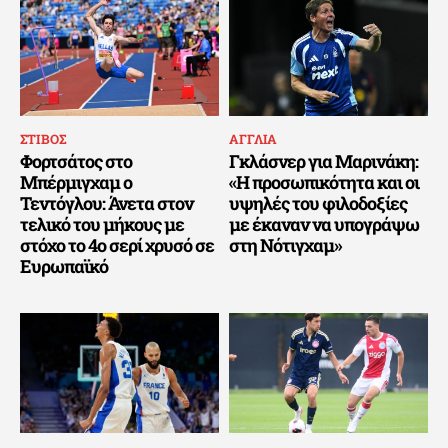
ΣΤΙΒΟΣ
ΑΓΓΛΙΑ
Φορτσάτος στο
Γκλάσνερ για Μαρινάκη:
Μπέρμιγχαμ ο
«Η προσωπικότητα και οι
Τεντόγλου: Άνετα στον
υψηλές του φιλοδοξίες
τελικό του μήκους με
με έκαναν να υπογράψω
στόχο το 4ο σερί χρυσό σε
στη Νότιγχαμ»
Ευρωπαϊκό