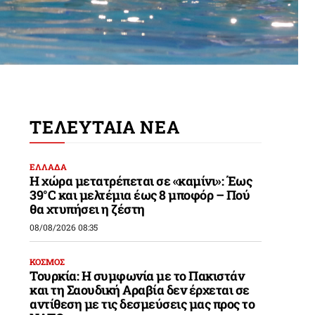
ΤΕΛΕΥΤΑΙΑ ΝΕΑ
ΕΛΛΑΔΑ
Η χώρα μετατρέπεται σε «καμίνι»: Έως
39°C και μελτέμια έως 8 μποφόρ – Πού
θα χτυπήσει η ζέστη
08/08/2026 08:35
ΚΟΣΜΟΣ
Τουρκία: Η συμφωνία με το Πακιστάν
και τη Σαουδική Αραβία δεν έρχεται σε
αντίθεση με τις δεσμεύσεις μας προς το