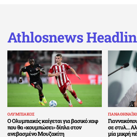
Athlosnews Headlin
ΟΛΥΜΠΙΑΚΟΣ
ΠΑΝΑΘΗΝΑΪΚ
Ο Ολυμπιακός καίγεται για βασικό χαφ
Γιαννακόπου
που θα «κουμπώσει» δίπλα στον
σε στυλ… Αλ
ανεβασμένο Μουζακίτη
μία μικρή π