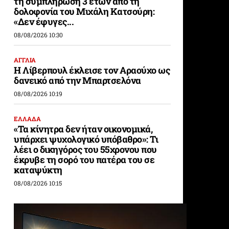
τη συμπλήρωση 3 ετών από τη
δολοφονία του Μιχάλη Κατσούρη:
«Δεν έφυγες...
08/08/2026 10:30
ΑΓΓΛΙΑ
Η Λίβερπουλ έκλεισε τον Αραούχο ως
δανεικό από την Μπαρτσελόνα
08/08/2026 10:19
ΕΛΛΑΔΑ
«Τα κίνητρα δεν ήταν οικονομικά,
υπάρχει ψυχολογικό υπόβαθρο»: Τι
λέει ο δικηγόρος του 55χρονου που
έκρυβε τη σορό του πατέρα του σε
καταψύκτη
08/08/2026 10:15