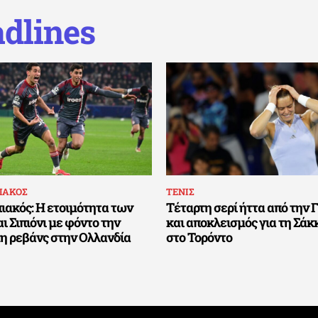
dlines
ΙΑΚΟΣ
ΤΕΝΙΣ
ιακός: Η ετοιμότητα των
Τέταρτη σερί ήττα από την 
ι Σιπιόνι με φόντο την
και αποκλεισμός για τη Σά
μη ρεβάνς στην Ολλανδία
στο Τορόντο