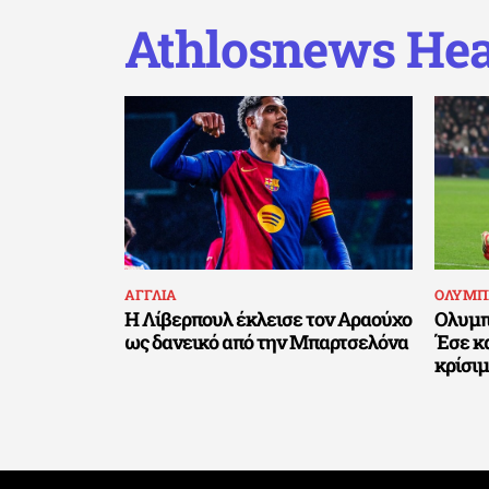
Athlosnews Hea
ΑΓΓΛΙΑ
ΟΛΥΜΠ
Η Λίβερπουλ έκλεισε τον Αραούχο
Ολυμπ
ως δανεικό από την Μπαρτσελόνα
Έσε κα
κρίσι