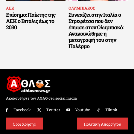
ΑΕΚ
ΟΛΥΜΠΙΑΚΟΣ
Επίσημο: Παίκτης της
Συνεχίζει στην Ιταλία ο
ΑΕΚ ο Βιτάλις έως το
Στρεφέτσα που δεν
2030
έπιασε στον Ολυμπιακό:
Ανακοινώθηκε η
μεταγραφή του στην
Παλέρμο
Ακολουθήστε τον ΑΘΛΟ στα social media
Facebook
Twitter
Youtube
Tiktok
Όροι Χρήσης
Πολιτική Απορρήτου