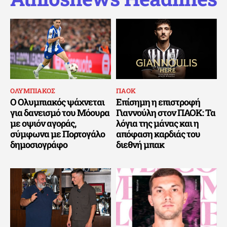
ΟΛΥΜΠΙΑΚΟΣ
ΠΑΟΚ
Ο Ολυμπιακός ψάχνεται
Επίσημη η επιστροφή
για δανεισμό του Μόουρα
Γιαννούλη στον ΠΑΟΚ: Τα
με οψιόν αγοράς,
λόγια της μάνας και η
σύμφωνα με Πορτογάλο
απόφαση καρδιάς του
δημοσιογράφο
διεθνή μπακ