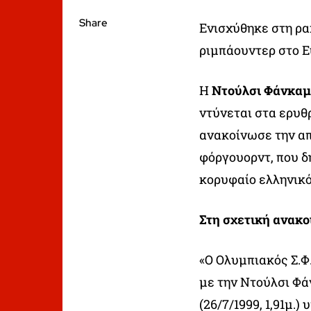
Share
Ενισχύθηκε στη ρ
ριμπάουντερ στο E
Η
Ντούλσι Φάνκα
ντύνεται στα ερυθ
ανακοίνωσε την α
φόργουορντ, που δ
κορυφαίο ελληνικό
Στη σχετική ανακ
«Ο Ολυμπιακός Σ.Φ
με την Ντούλσι Φ
(26/7/1999, 1,91μ.