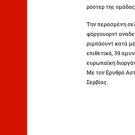
ρόστερ της ομάδας
Την περασμένη σεζ
φόργουορντ αναδεί
ριμπάουντ κατά μέ
επιθετικά, 39 αμυν
ευρωπαϊκή διοργάνω
Με τον Ερυθρό Αστ
Σερβίας.