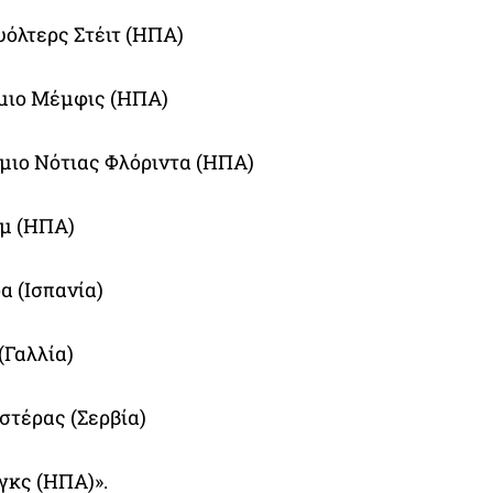
υόλτερς Στέιτ (ΗΠΑ)
ήμιο Μέμφις (ΗΠΑ)
μιο Νότιας Φλόριντα (ΗΠΑ)
ρμ (ΗΠΑ)
α (Ισπανία)
(Γαλλία)
στέρας (Σερβία)
γκς (ΗΠΑ)».