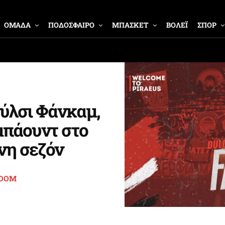
ΟΜΑΔΑ
ΠΟΔΟΣΦΑΙΡΟ
ΜΠΑΣΚΕΤ
ΒΟΛΕΪ
ΣΠΟΡ
ύλσι Φάνκαμ,
μπάουντ στο
νη σεζόν
ROOM