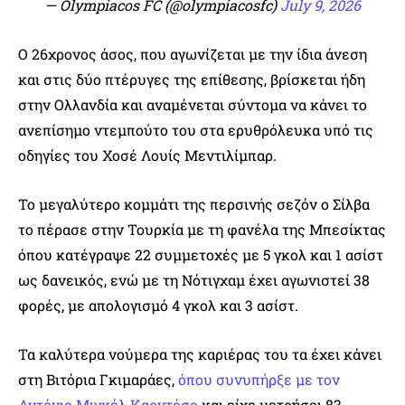
— Olympiacos FC (@olympiacosfc)
July 9, 2026
Ο 26χρονος άσος, που αγωνίζεται με την ίδια άνεση
και στις δύο πτέρυγες της επίθεσης, βρίσκεται ήδη
στην Ολλανδία και αναμένεται σύντομα να κάνει το
ανεπίσημο ντεμπούτο του στα ερυθρόλευκα υπό τις
οδηγίες του Χοσέ Λουίς Μεντιλίμπαρ.
Το μεγαλύτερο κομμάτι της περσινής σεζόν ο Σίλβα
το πέρασε στην Τουρκία με τη φανέλα της Μπεσίκτας
όπου κατέγραψε 22 συμμετοχές με 5 γκολ και 1 ασίστ
ως δανεικός, ενώ με τη Νότιγχαμ έχει αγωνιστεί 38
φορές, με απολογισμό 4 γκολ και 3 ασίστ.
Τα καλύτερα νούμερα της καριέρας του τα έχει κάνει
στη Βιτόρια Γκιμαράες,
όπου συνυπήρξε με τον
Αντόνιο Μιγκέλ Καρντόσο
και είχε μετρήσει 83