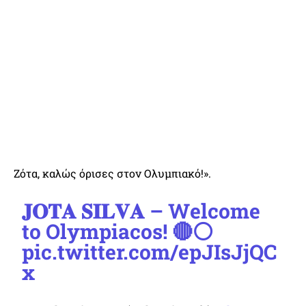
Ζότα, καλώς όρισες στον Ολυμπιακό!».
𝐉𝐎𝐓𝐀 𝐒𝐈𝐋𝐕𝐀 – Welcome
to Olympiacos! 🔴⚪️
pic.twitter.com/epJIsJjQC
x