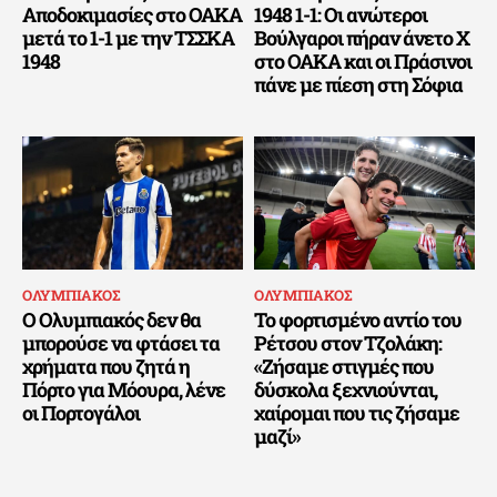
Αποδοκιμασίες στο ΟΑΚΑ
1948 1-1: Οι ανώτεροι
μετά το 1-1 με την ΤΣΣΚΑ
Βούλγαροι πήραν άνετο Χ
1948
στο ΟΑΚΑ και οι Πράσινοι
πάνε με πίεση στη Σόφια
ΟΛΥΜΠΙΑΚΟΣ
ΟΛΥΜΠΙΑΚΟΣ
Ο Ολυμπιακός δεν θα
Το φορτισμένο αντίο του
μπορούσε να φτάσει τα
Ρέτσου στον Τζολάκη:
χρήματα που ζητά η
«Ζήσαμε στιγμές που
Πόρτο για Μόουρα, λένε
δύσκολα ξεχνιούνται,
οι Πορτογάλοι
χαίρομαι που τις ζήσαμε
μαζί»