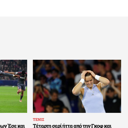
ΤΕΝΙΣ
των Έσε και
Τέταρτη σερί ήττα από την Γκοφ και