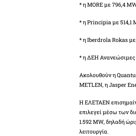
* η ΜORE με 796,4 MW
* η Principia με 514,1
* η Iberdrola Rokas μ
* η ΔΕΗ Ανανεώσιμες 
Ακολουθούν η Quantum 
METLEN, η Jasper Ener
Η ΕΛΕΤΑΕΝ επισημαίνε
επιλεγεί μέσω των δι
1.592 MW, δηλαδή ώρι
λειτουργία.