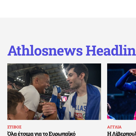
Athlosnews Headlin
ΣΤΙΒΟΣ
ΑΓΓΛΙΑ
Όλα έτοιμα για το Ευρωπαϊκό
Η Λίβερπουλ