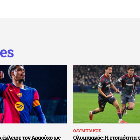
es
ΟΛΥΜΠΙΑΚΟΣ
 έκλεισε τον Αραούχο ως
Ολυμπιακός: Η ετοιμότητα 