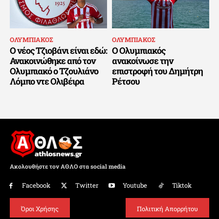
ΟΛΥΜΠΙΑΚΟΣ
ΟΛΥΜΠΙΑΚΟΣ
Ο νέος Τζιοβάνι είναι εδώ:
Ο Ολυμπιακός
Ανακοινώθηκε από τον
ανακοίνωσε την
Ολυμπιακό ο Τζουλιάνο
επιστροφή του Δημήτρη
Λόμπο ντε Ολιβέιρα
Ρέτσου
Ακολουθήστε τον ΑΘΛΟ στα social media
Facebook
Twitter
Youtube
Tiktok
Όροι Χρήσης
Πολιτική Απορρήτου