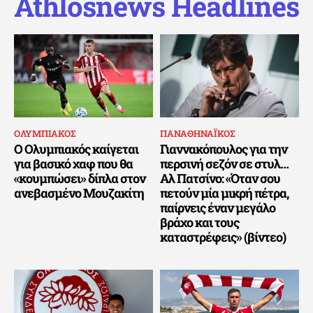
Athlosnews Headlines
ΟΛΥΜΠΙΑΚΟΣ
ΠΑΝΑΘΗΝΑΪΚΟΣ
Ο Ολυμπιακός καίγεται
Γιαννακόπουλος για την
για βασικό χαφ που θα
περσινή σεζόν σε στυλ…
«κουμπώσει» δίπλα στον
Αλ Πατσίνο: «Όταν σου
ανεβασμένο Μουζακίτη
πετούν μία μικρή πέτρα,
παίρνεις έναν μεγάλο
βράχο και τους
καταστρέφεις» (βίντεο)