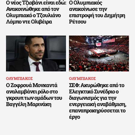
Ο νέος Τζιοβάνι είναι εδώ:
Ο Ολυμπιακός
Ανακοινώθηκε από τον
ανακοίνωσε την
Ολυμπιακό ο Τζουλιάνο
επιστροφή του Δημήτρη
Λόμπο ντε Ολιβέιρα
Ρέτσου
ΟΛΥΜΠΙΑΚΟΣ
ΟΛΥΜΠΙΑΚΟΣ
Ο Ζοφρουά Μονκαντά
ΣΕΦ: Ακυρώθηκε από το
αναλαμβάνει ρόλο στο
Ελεγκτικό Συνέδριο ο
γκρουπ των ομάδων του
διαγωνισμός για την
Βαγγέλη Μαρινάκη
ενεργειακή αναβάθμιση,
επαναπροκηρύσσεται το
έργο