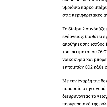
υβριδικό πάρκο Stalp
στις περιφερειακές α
Το Stalpu 2 συνδυάζ
ενέργειας: διαθέτει
αποθήκευσης ισχύος 
του εκτιμάται σε 76 
νοικοκυριά και μπορε
εκπομπών CO2 κάθε χ
Με την έναρξη της δο
παρουσία στην αγορά
διευρύνοντας το γεω
περιφερειακό της ρόλ