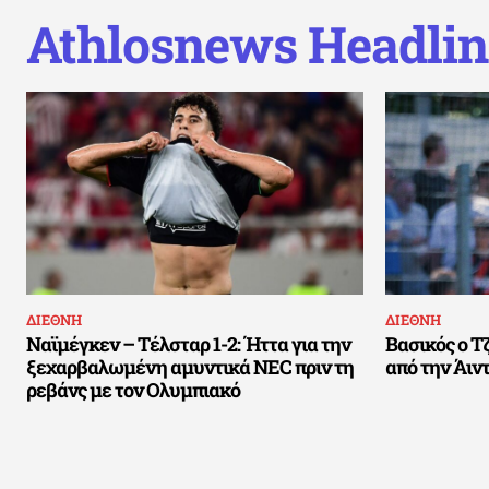
Athlosnews Headlin
ΔΙΕΘΝΗ
ΔΙΕΘΝΗ
Ναϊμέγκεν – Τέλσταρ 1-2: Ήττα για την
Βασικός ο Τζ
ξεχαρβαλωμένη αμυντικά NEC πριν τη
από την Άιντ
ρεβάνς με τον Ολυμπιακό