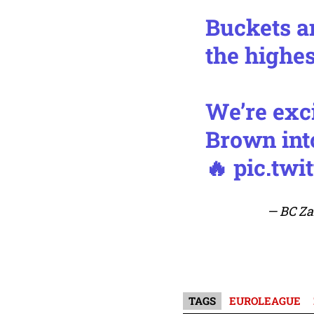
Buckets a
the highes
We’re exc
Brown into
🔥
pic.twi
— BC Za
TAGS
EUROLEAGUE