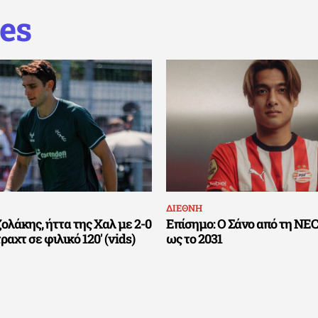
es
ΔΙΕΘΝΗ
ολάκης, ήττα της Χαλ με 2-0
Επίσημο: Ο Σάνο από τη NE
ραχτ σε φιλικό 120′ (vids)
ως το 2031