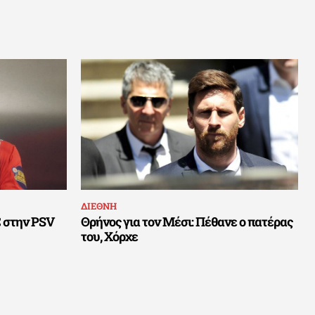
ΔΙΕΘΝΗ
C στην PSV
Θρήνος για τον Μέσι: Πέθανε ο πατέρας
του, Χόρχε