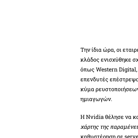
Την ίδια ώρα, οι εται
κλάδος ενισχύθηκε σχ
όπως Western Digital,
επενδυτές επέστρεψα
κύμα ρευστοποιήσεων
ημιαγωγών.
Η Nvidia θέλησε να κ
χάρτης της παραμένε
καθυστέρηση σε serve