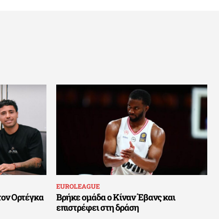
EUROLEAGUE
τον Ορτέγκα
Βρήκε ομάδα ο Κίναν Έβανς και
επιστρέφει στη δράση