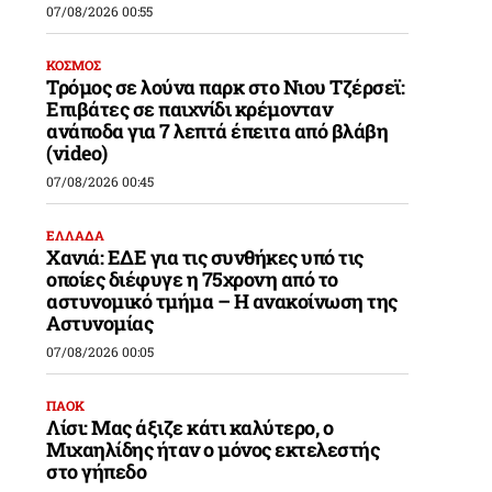
07/08/2026 00:55
ΚΟΣΜΟΣ
Τρόμος σε λούνα παρκ στο Νιου Τζέρσεϊ:
Επιβάτες σε παιχνίδι κρέμονταν
ανάποδα για 7 λεπτά έπειτα από βλάβη
(video)
07/08/2026 00:45
ΕΛΛΑΔΑ
Χανιά: ΕΔΕ για τις συνθήκες υπό τις
οποίες διέφυγε η 75χρονη από το
αστυνομικό τμήμα – Η ανακοίνωση της
Αστυνομίας
07/08/2026 00:05
ΠΑΟΚ
Λίσι: Μας άξιζε κάτι καλύτερο, ο
Μιχαηλίδης ήταν ο μόνος εκτελεστής
,
στο γήπεδο