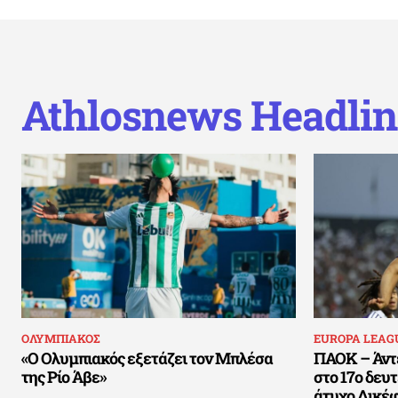
Athlosnews Headlin
ΟΛΥΜΠΙΑΚΟΣ
EUROPA LEAG
«Ο Ολυμπιακός εξετάζει τον Μπλέσα
ΠΑΟΚ – Άντε
της Ρίο Άβε»
στο 17ο δευ
άτυχο Δικέ