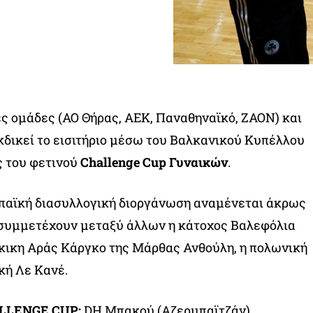
ς ομάδες (ΑΟ Θήρας, ΑΕΚ, Παναθηναϊκό, ΖΑΟΝ) και
κδικεί το εισιτήριο μέσω του Βαλκανικού Κυπέλλου
ς του φετινού
Challenge Cup Γυναικών
.
ωπαϊκή διασυλλογική διοργάνωση αναμένεται άκρως
συμμετέχουν μεταξύ άλλων η κάτοχος Βαλεφόλια
ύρκικη Αράς Κάργκο της Μάρθας Ανθούλη, η πολωνική
κή Λε Κανέ.
LLENGE CUP:
DH Μπακού (Αζερμπαϊτζάν),