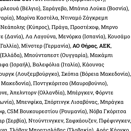
αρλεουά (Βέλγιο), Σαράγεβο, Μπάνια Λούκα (Βοσνία),
γαρία), Μαρίνα Καστέλα, Ντιναμό Ζάγκρεμπ
α Νεάπολης (Κύπρος), Πράγα, Προστέχοφ, Μπρνο
τε (Δανία), Λα Λαγούνα, Μενόρκα (Ισπανία), Κουσάμο
(Γαλλία), Μίνστερ (Γερμανία),
ΑΟ Θήρας
,
ΑΕΚ
,
(Ελλάδα), Μπούνταπεστ (Ουγγαρία), Μακάμπι
φα (Ισραήλ), Βαλεφόλια (Ιταλία), Κάουνας
ουργκ (Λουξεμβούργκο), Σκόπια (Βόρεια Μακεδονία),
 Μακεδονία), Ποντγκόριτσα (Μαυροβούνιο),
ρνε, Άπελντορν (Ολλανδία), Μπέργκεν, Φόρντε
λωνία), Μπενφίκα, Σπόρτινγκ Λισαβόνας, Μπράγκα
οφ, CSM Βουκουρεστίου (Ρουμανία), Νόβα Γκόριτσα
σαρ (Σερβία), Ντούντινγκεν, Σαφχάουζεν, Πφέφινγκεν
λινα, Σλόβαν Μπρατισλάβας (Σλοβακία), Αράς Κάργκο