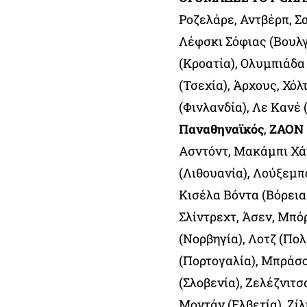
Ροζελάρε, Αντβέρπ, Σ
Λέφσκι Σόφιας (Βουλ
(Κροατία), Ολυμπιάδ
(Τσεχία), Άρχους, Χόλ
(Φινλανδία), Λε Κανέ 
Παναθηναϊκός
,
ΖΑΟΝ
Ασντόντ, Μακάμπι Χάι
(Λιθουανία), Λούξεμπ
Κισέλα Βόντα (Βόρεια
Σλίντρεχτ, Άσεν, Μπό
(Νορβηγία), Λοτζ (Πο
(Πορτογαλία), Μπράσ
(Σλοβενία), Ζελέζνιτ
Μοντάν (Ελβετία), Ζί