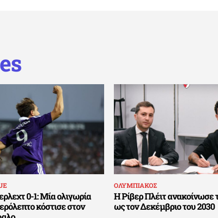
es
UE
ΟΛΥΜΠΙΑΚΟΣ
ρλεχτ 0-1: Μία ολιγωρία
Η Ρίβερ Πλέιτ ανακοίνωσε 
τερόλεπτο κόστισε στον
ως τον Δεκέμβριο του 2030
φαλο