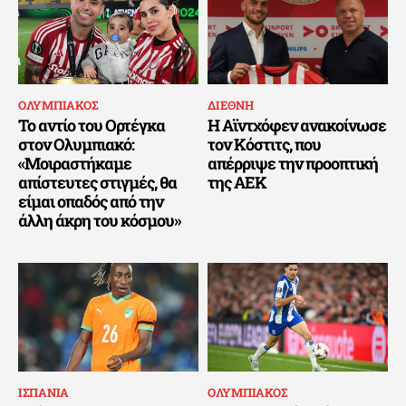
ΟΛΥΜΠΙΑΚΟΣ
ΔΙΕΘΝΗ
Το αντίο του Ορτέγκα
Η Αϊντχόφεν ανακοίνωσε
στον Ολυμπιακό:
τον Κόστιτς, που
«Μοιραστήκαμε
απέρριψε την προοπτική
απίστευτες στιγμές, θα
της ΑΕΚ
είμαι οπαδός από την
άλλη άκρη του κόσμου»
ΙΣΠΑΝΙΑ
ΟΛΥΜΠΙΑΚΟΣ