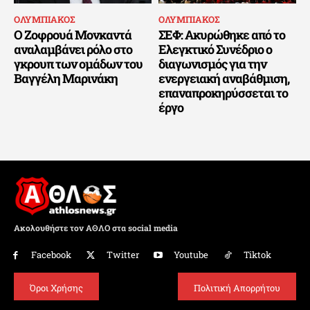
ΟΛΥΜΠΙΑΚΟΣ
ΟΛΥΜΠΙΑΚΟΣ
Ο Ζοφρουά Μονκαντά
ΣΕΦ: Ακυρώθηκε από το
αναλαμβάνει ρόλο στο
Ελεγκτικό Συνέδριο ο
γκρουπ των ομάδων του
διαγωνισμός για την
Βαγγέλη Μαρινάκη
ενεργειακή αναβάθμιση,
επαναπροκηρύσσεται το
έργο
Ακολουθήστε τον ΑΘΛΟ στα social media
Facebook
Twitter
Youtube
Tiktok
Όροι Χρήσης
Πολιτική Απορρήτου