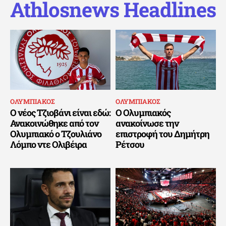
Athlosnews Headlines
ΟΛΥΜΠΙΑΚΟΣ
ΟΛΥΜΠΙΑΚΟΣ
Ο νέος Τζιοβάνι είναι εδώ:
Ο Ολυμπιακός
Ανακοινώθηκε από τον
ανακοίνωσε την
Ολυμπιακό ο Τζουλιάνο
επιστροφή του Δημήτρη
Λόμπο ντε Ολιβέιρα
Ρέτσου