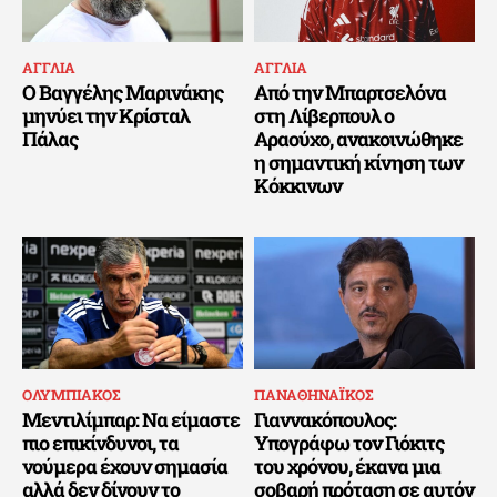
ΑΓΓΛΙΑ
ΑΓΓΛΙΑ
Ο Βαγγέλης Μαρινάκης
Από την Μπαρτσελόνα
μηνύει την Κρίσταλ
στη Λίβερπουλ ο
Πάλας
Αραούχο, ανακοινώθηκε
η σημαντική κίνηση των
Κόκκινων
ΟΛΥΜΠΙΑΚΟΣ
ΠΑΝΑΘΗΝΑΪΚΟΣ
Μεντιλίμπαρ: Να είμαστε
Γιαννακόπουλος:
πιο επικίνδυνοι, τα
Υπογράφω τον Γιόκιτς
νούμερα έχουν σημασία
του χρόνου, έκανα μια
αλλά δεν δίνουν το
σοβαρή πρόταση σε αυτόν