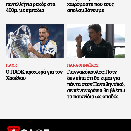
πανελλήνιο ρεκόρ στα
χαιρόμαστε που τους
400μ. με εμπόδια
απολαμβάνουμε
ΠΑΟΚ
ΠΑΝΑΘΗΝΑΪΚΟΣ
Ο ΠΑΟΚ προχωρά για τον
Γιαννακόπουλος: Ποτέ
Χοσέλου
δεν είπα ότι θα είμαι για
πάντα στον Παναθηναϊκό,
σε πέντε χρόνια θα βλέπω
τα παιχνίδια ως οπαδός