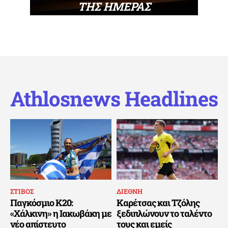
ΤΗΣ ΗΜΕΡΑΣ
Athlosnews Headlines
ΣΤΙΒΟΣ
ΔΙΕΘΝΗ
Παγκόσμιο Κ20:
Καρέτσας και Τζόλης
«Χάλκινη» η Ιακωβάκη με
ξεδιπλώνουν το ταλέντο
νέο απίστευτο
τους και εμείς