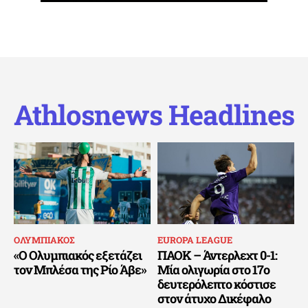
Athlosnews Headlines
ΟΛΥΜΠΙΑΚΟΣ
EUROPA LEAGUE
«Ο Ολυμπιακός εξετάζει
ΠΑΟΚ – Άντερλεχτ 0-1:
τον Μπλέσα της Ρίο Άβε»
Μία ολιγωρία στο 17ο
δευτερόλεπτο κόστισε
στον άτυχο Δικέφαλο