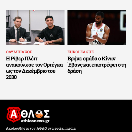
ΟΛΥΜΠΙΑΚΟΣ
EUROLEAGUE
Η Ρίβερ Πλέιτ
Βρήκε ομάδα ο Κίναν
ανακοίνωσε τον Ορτέγκα
Έβανς και επιστρέφει στη
ως τον Δεκέμβριο του
δράση
2030
Ακολουθήστε τον ΑΘΛΟ στα social media