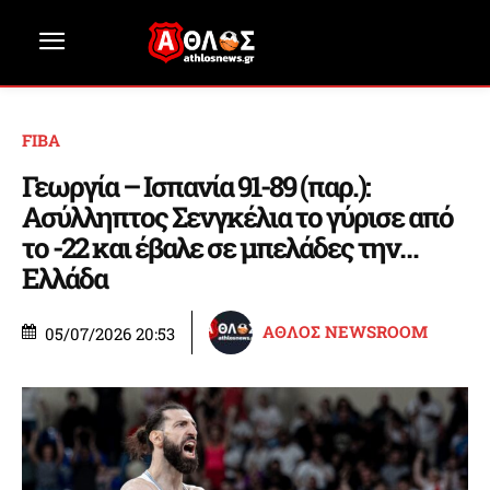
FIBA
Γεωργία – Ισπανία 91-89 (παρ.):
Ασύλληπτος Σενγκέλια το γύρισε από
το -22 και έβαλε σε μπελάδες την…
Ελλάδα
ΑΘΛΟΣ NEWSROOM
05/07/2026 20:53