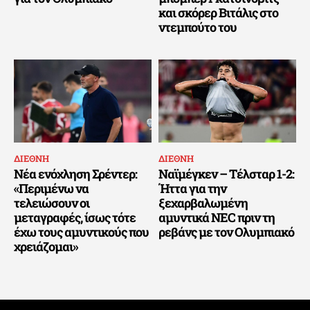
και σκόρερ Βιτάλις στο
ντεμπούτο του
ΔΙΕΘΝΗ
ΔΙΕΘΝΗ
Νέα ενόχληση Σρέντερ:
Ναϊμέγκεν – Τέλσταρ 1-2:
«Περιμένω να
Ήττα για την
τελειώσουν οι
ξεχαρβαλωμένη
μεταγραφές, ίσως τότε
αμυντικά NEC πριν τη
έχω τους αμυντικούς που
ρεβάνς με τον Ολυμπιακό
χρειάζομαι»