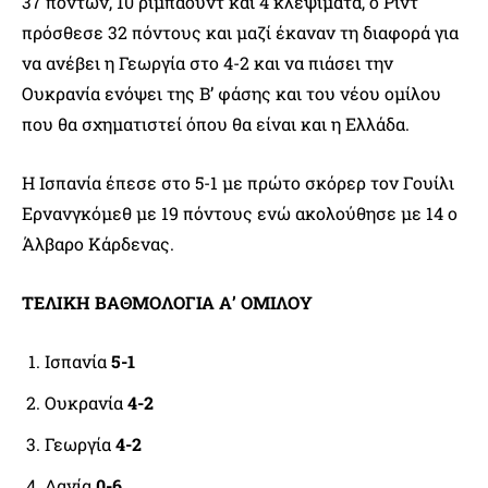
37 πόντων, 10 ριμπάουντ και 4 κλεψίματα, ο Ριντ
πρόσθεσε 32 πόντους και μαζί έκαναν τη διαφορά για
να ανέβει η Γεωργία στο 4-2 και να πιάσει την
Ουκρανία ενόψει της Β’ φάσης και του νέου ομίλου
που θα σχηματιστεί όπου θα είναι και η Ελλάδα.
Η Ισπανία έπεσε στο 5-1 με πρώτο σκόρερ τον Γουίλι
Ερνανγκόμεθ με 19 πόντους ενώ ακολούθησε με 14 ο
Άλβαρο Κάρδενας.
ΤΕΛΙΚΗ ΒΑΘΜΟΛΟΓΙΑ Α’ ΟΜΙΛΟΥ
Ισπανία
5-1
Ουκρανία
4-2
Γεωργία
4-2
Δανία
0-6