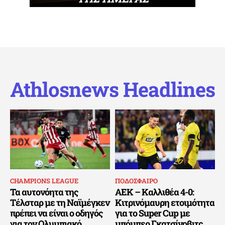
Athlosnews Headlines
CHAMPIONS LEAGUE
ΠΟΔΟΣΦΑΙΡΟ
Τα αυτονόητα της
ΑΕΚ – Καλλιθέα 4-0:
Τέλσταρ με τη Ναϊμέγκεν
Κιτρινόμαυρη ετοιμότητα
πρέπει να είναι ο οδηγός
για το Super Cup με
για τον Ολυμπιακό
μπόμπερ Γκατσίνοβιτς