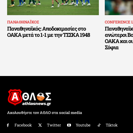
ΠΑΝΑΘΗΝΑΪΚΟΣ
CONFERENCE 
Παναθηναϊκός: Αποδοκιμασίες στο
Παναθηναϊκό
ΟΑΚΑ μετά το 1-1 με την ΤΣΣΚΑ 1948
ανώτεροι Βο
ΟΑΚΑ και οι
Σόφια
Ακολουθήστε τον ΑΘΛΟ στα social media
Facebook
Twitter
Youtube
Tiktok