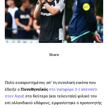
Share
Πολύ ευχαριστημένος απ’ τη συνολική εικόνα που
έδειξε ο
Παναθηναϊκός
στο νικηφόρο 3-1 απέναντι
στον Άγιαξ
στο δεύτερο (και τελευταίο) φιλικό του
επί ολλανδικού εδάφους, εμφανίστηκε ο προπονητής