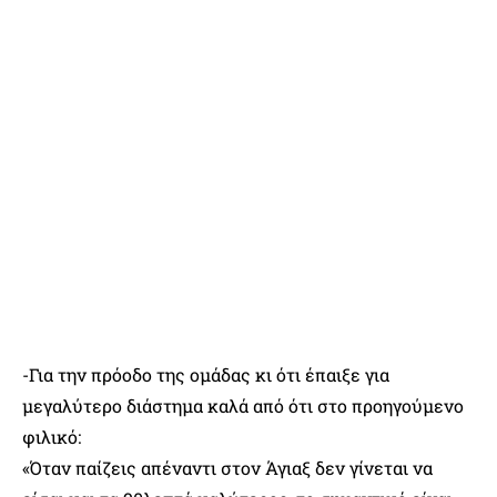
-Για την πρόοδο της ομάδας κι ότι έπαιξε για
μεγαλύτερο διάστημα καλά από ότι στο προηγούμενο
φιλικό:
«Όταν παίζεις απέναντι στον Άγιαξ δεν γίνεται να