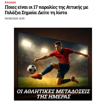
ΕΛΛΑΔΑ
Ποιες είναι οι 17 παραλίες της Αττικής με
Γαλάζια Σημαία: Δείτε τη λίστα
09/08/2026 14:35
ΟΙ ΑΘΛΗΤΙΚΕΣ ΜΕΤΑΔΟΣΕΙΣ
ΤΗΣ ΗΜΕΡΑΣ