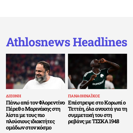
Athlosnews Headlines
ΔΙΕΘΝΗ
ΠΑΝΑΘΗΝΑΪΚΟΣ
Πάνω από τον Φλορεντίνο
Επέστρεψε στο Κορωπί ο
Πέρεθ ο Μαρινάκης στη
Τεττέη, όλα ανοιχτά για τη
λίστα με τους πιο
συμμετοχή του στη
πλούσιους ιδιοκτήτες
ρεβάνς με ΤΣΣΚΑ 1948
ομάδων στον κόσμο