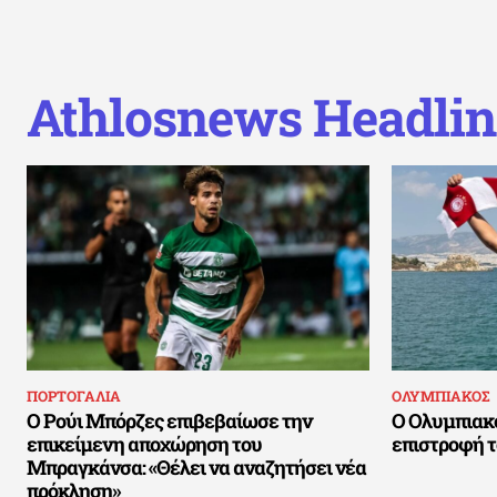
Athlosnews Headlin
ΠΟΡΤΟΓΑΛΙΑ
ΟΛΥΜΠΙΑΚΟΣ
Ο Ρούι Μπόρζες επιβεβαίωσε την
Ο Ολυμπιακ
επικείμενη αποχώρηση του
επιστροφή 
Μπραγκάνσα: «Θέλει να αναζητήσει νέα
πρόκληση»