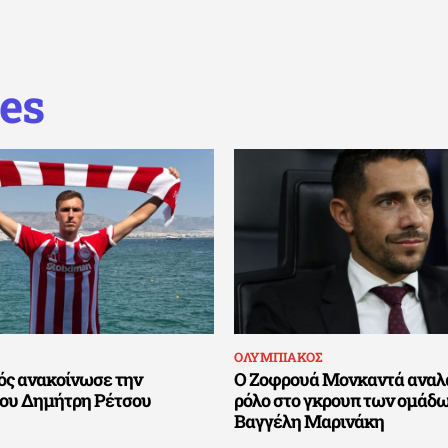
es
ΟΛΥΜΠΙΑΚΟΣ
ός ανακοίνωσε την
Ο Ζοφρουά Μονκαντά αναλ
του Δημήτρη Ρέτσου
ρόλο στο γκρουπ των ομάδω
Βαγγέλη Μαρινάκη