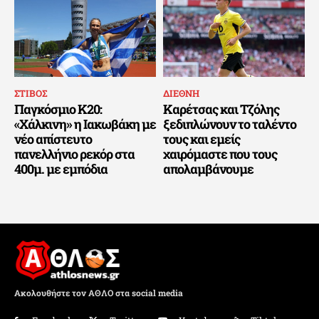
ΣΤΙΒΟΣ
ΔΙΕΘΝΗ
Παγκόσμιο Κ20:
Καρέτσας και Τζόλης
«Χάλκινη» η Ιακωβάκη με
ξεδιπλώνουν το ταλέντο
νέο απίστευτο
τους και εμείς
πανελλήνιο ρεκόρ στα
χαιρόμαστε που τους
400μ. με εμπόδια
απολαμβάνουμε
Ακολουθήστε τον ΑΘΛΟ στα social media