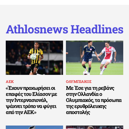
Athlosnews Headlines
ΑΕΚ
ΟΛΥΜΠΙΑΚΟΣ
«Έχουν προχωρήσει οι
Με Έσε για τη ρεβάνς
επαφές του Ελίασον με
στην Ολλανδία ο
την Ιντερνασιονάλ,
Ολυμπιακός, τα πρόσωπα
ψάχνει τρόπο να φύγει
της ερυθρόλευκης
από την ΑΕΚ»
αποστολής