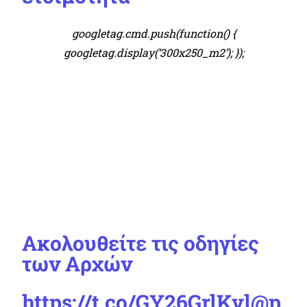
googletag.cmd.push(function() {
googletag.display(‘300x250_m2’); });
Ακολουθείτε τις οδηγίες
των Αρχών
https://t.co/GY26GrlKvl
@p