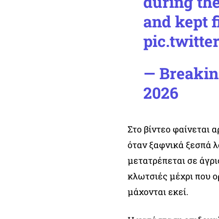
during the
and kept f
pic.twit
— Breakin
2026
Στο βίντεο φαίνεται 
όταν ξαφνικά ξεσπά 
μετατρέπεται σε άγρι
κλωτσιές μέχρι που ο
μάχονται εκεί.