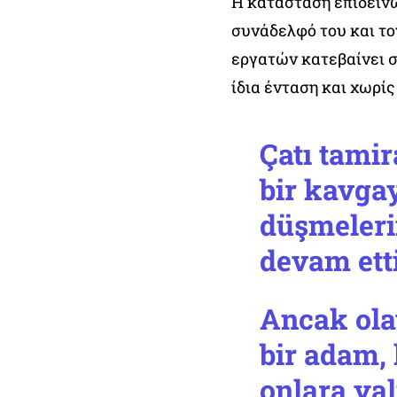
Η κατάσταση επιδεινώ
συνάδελφό του και τον
εργατών κατεβαίνει σ
ίδια ένταση και χωρίς
Çatı tamira
bir kavgay
düşmeler
devam etti
Ancak ola
bir adam, 
onlara yal