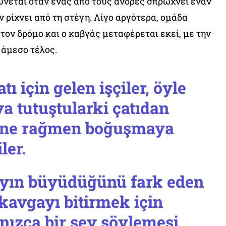
νεται όταν ένας από τους άνδρες σπρώχνει έναν
 ρίχνει από τη στέγη. Λίγο αργότερα, ομάδα
τον δρόμο και ο καβγάς μεταφέρεται εκεί, με την
 άμεσο τέλος.
tı için gelen işçiler, öyle
a tutuştularki çatıdan
ine rağmen boğuşmaya
ler.
yın büyüdüğünü fark eden
kavgayı bitirmek için
nızca bir şey söylemesi