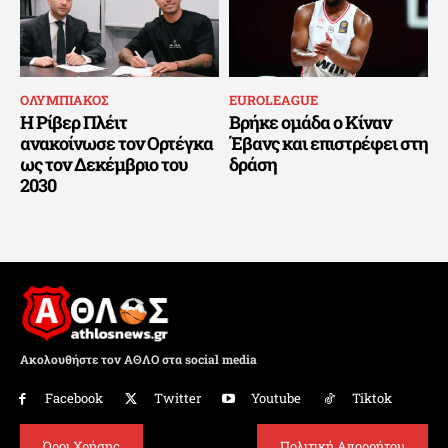
ΟΛΥΜΠΙΑΚΟΣ
EUROLEAGUE
Η Ρίβερ Πλέιτ
Βρήκε ομάδα ο Κίναν
ανακοίνωσε τον Ορτέγκα
Έβανς και επιστρέφει στη
ως τον Δεκέμβριο του
δράση
2030
Ακολουθήστε τον ΑΘΛΟ στα social media
Facebook
Twitter
Youtube
Tiktok
Όροι Χρήσης
Πολιτική Απορρήτου