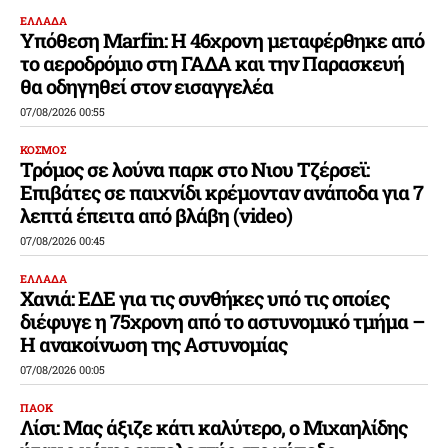
ΕΛΛΑΔΑ
Υπόθεση Marfin: Η 46χρονη μεταφέρθηκε από
το αεροδρόμιο στη ΓΑΔΑ και την Παρασκευή
θα οδηγηθεί στον εισαγγελέα
07/08/2026 00:55
ΚΟΣΜΟΣ
Τρόμος σε λούνα παρκ στο Νιου Τζέρσεϊ:
Επιβάτες σε παιχνίδι κρέμονταν ανάποδα για 7
λεπτά έπειτα από βλάβη (video)
07/08/2026 00:45
ΕΛΛΑΔΑ
Χανιά: ΕΔΕ για τις συνθήκες υπό τις οποίες
διέφυγε η 75χρονη από το αστυνομικό τμήμα –
Η ανακοίνωση της Αστυνομίας
07/08/2026 00:05
ΠΑΟΚ
Λίσι: Μας άξιζε κάτι καλύτερο, ο Μιχαηλίδης