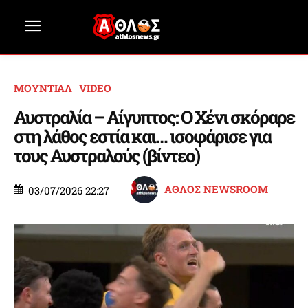
ΜΟΥΝΤΙΑΛ
VIDEO
Αυστραλία – Αίγυπτος: Ο Χένι σκόραρε
στη λάθος εστία και… ισοφάρισε για
τους Αυστραλούς (βίντεο)
ΑΘΛΟΣ NEWSROOM
03/07/2026 22:27