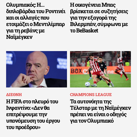
Ολυμπιακός: Η…
Η οικογένεια Μπας
διπλοβάρδια του Ροντινέι
βρίσκεται σε συζητήσεις
και οι αλλαγές που
για την εξαγορά της
ετοιμάζει ο Μεντιλίμπαρ
Βιλερμπάν, σύμφωνα με
για τη ρεβάνς με
το BeBasket
Ναϊμέγκεν
ΔΙΕΘΝΗ
CHAMPIONS LEAGUE
Η FIFA στο πλευρό του
Τα αυτονόητα της
Ινφαντίνο: «Δεν θα
Τέλσταρ με τη Ναϊμέγκεν
επιτρέψουμε την
πρέπει να είναι ο οδηγός
υπονόμευση του έργου
για τον Ολυμπιακό
του προέδρου»